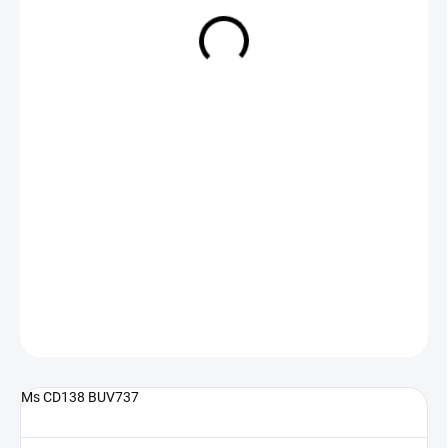
NA DOTAZ
(>5 KS)
DETAILNÍ INFORMACE
ZEPTAT SE
Ms CD138 BUV737