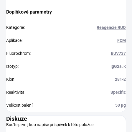
Doplňkové parametry
Kategorie
:
Reagencie RUO
Aplikace
:
FCM
Fluorochrom
:
BUV737
Izotyp
:
IgG2a, κ
Klon
:
281-2
Reaktivita
:
Specific
Velikost balení
:
50 µg
Diskuze
Buďte první, kdo napíše příspěvek k této položce.