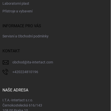
Laboratorní plast
Přístroje a vybavení
INFORMACE PRO VÁS
Servisní a Obchodní podmínky
KONTAKT
obchod
@
ita-intertact.com
+420224810196
NAŠE ADRESA
I.T.A.-Intertact s.r.o.
Černokostelecká 616/143
108 00 Praha 10