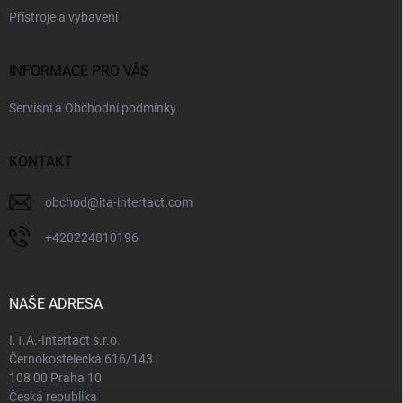
Přístroje a vybavení
INFORMACE PRO VÁS
Servisní a Obchodní podmínky
KONTAKT
obchod
@
ita-intertact.com
+420224810196
NAŠE ADRESA
I.T.A.-Intertact s.r.o.
Černokostelecká 616/143
108 00 Praha 10
Česká republika