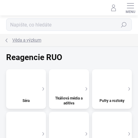
Přejít
na
obsah
Hledat
Věda a výzkum
Reagencie RUO
Tkáňová média a
Séra
Pufry a roztoky
aditiva