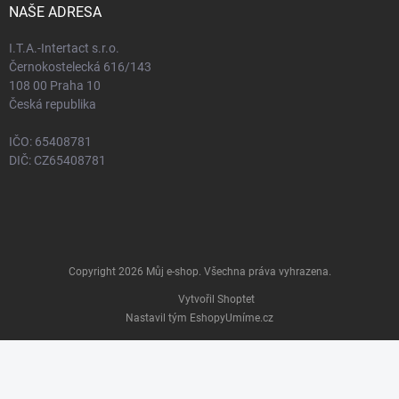
NAŠE ADRESA
I.T.A.-Intertact s.r.o.
Černokostelecká 616/143
108 00 Praha 10
Česká republika
IČO: 65408781
DIČ: CZ65408781
Copyright 2026
Můj e-shop
. Všechna práva vyhrazena.
Vytvořil Shoptet
Nastavil tým EshopyUmíme.cz