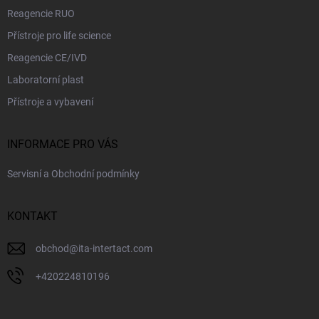
i
Reagencie RUO
s
u
Přístroje pro life science
Reagencie CE/IVD
Laboratorní plast
Přístroje a vybavení
INFORMACE PRO VÁS
Servisní a Obchodní podmínky
KONTAKT
obchod
@
ita-intertact.com
+420224810196