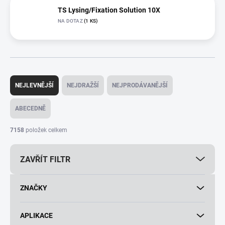
TS Lysing/Fixation Solution 10X
NA DOTAZ
(1 KS)
Ř
a
NEJLEVNĚJŠÍ
NEJDRAŽŠÍ
NEJPRODÁVANĚJŠÍ
z
e
ABECEDNĚ
n
í
7158
položek celkem
p
r
ZAVŘÍT FILTR
o
d
u
ZNAČKY
k
t
ů
APLIKACE