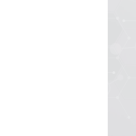
A DOTAZ
NA DOTAZ
(>5 KS)
(>5 KS)
a
Ham IgG2 kappa
Isotype Control
BUV737
etail
Detail