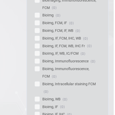
Bioimaging, Immunofluorescence,
FCM
0
BioImg
0
Bioimg, FCM, IF
0
Bioimg, FCM, IF, WB
0
BioImg, IF, FCM, IHC, WB
0
Bioimg, IF, FCM, WB, IHC Fr
0
BioImg, IF, WB, IC/FCM
0
Bioimg, Immunofluorescence
0
Bioimg, Immunofluorescence,
FCM
0
Bioimg, Intracellular staining FCM
0
BioImg, WB
0
Bioimg, IF
0
Bioimg, IF, IHC
0