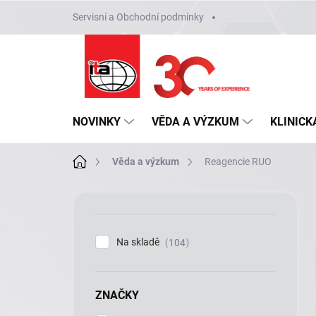
Přejít
Servisní a Obchodní podmínky
na
obsah
NOVINKY
VĚDA A VÝZKUM
KLINICK
Domů
Věda a výzkum
Reagencie RUO
P
o
s
t
Na skladě
104
r
a
n
ZNAČKY
n