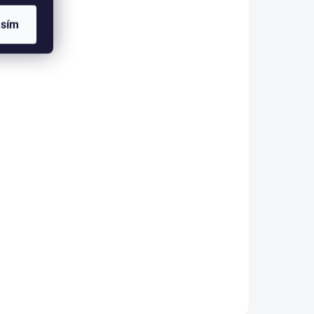
asím
564434
564433
A DOTAZ
NA DOTAZ
(>5 KS)
(>5 KS)
Hu CD16 BUV737
etail
Detail