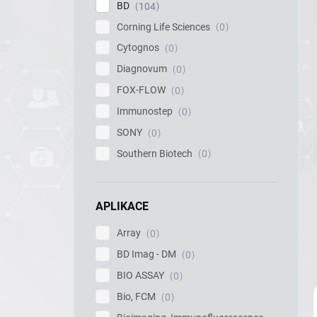
í
BD
104
p
Corning Life Sciences
0
a
Cytognos
0
n
e
Diagnovum
0
l
FOX-FLOW
0
Immunostep
0
SONY
0
Southern Biotech
0
APLIKACE
Array
0
BD Imag - DM
0
BIO ASSAY
0
Bio, FCM
0