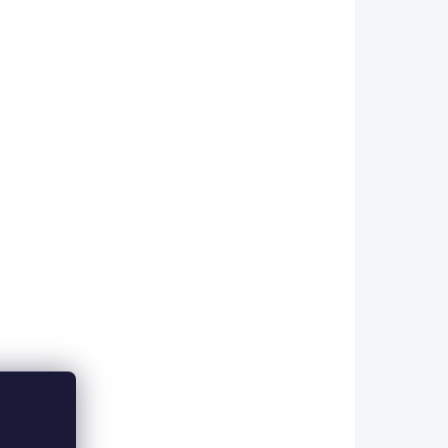
564393
564445
A DOTAZ
NA DOTAZ
(>5 KS)
(>5 KS)
7
Hu CD14 BUV737
etail
Detail