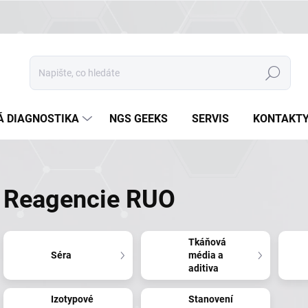
Hledat
Á DIAGNOSTIKA
NGS GEEKS
SERVIS
KONTAKT
Reagencie RUO
Tkáňová
Séra
média a
aditiva
Izotypové
Stanovení