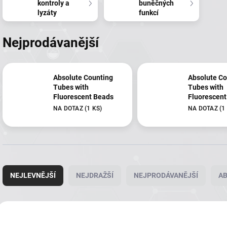
kontroly a
buněčných
lyzáty
funkcí
Nejprodávanější
Absolute Counting
Absolute Co
Tubes with
Tubes with
Fluorescent Beads
Fluorescent
NA DOTAZ
(1 KS)
NA DOTAZ
(1
Ř
a
NEJLEVNĚJŠÍ
NEJDRAŽŠÍ
NEJPRODÁVANĚJŠÍ
A
z
e
n
V
í
ý
564621