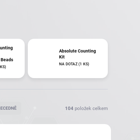
unting
Absolute Counting
Kit
 Beads
NA DOTAZ
(1 KS)
 KS)
104
položek celkem
BECEDNĚ
564682
564671