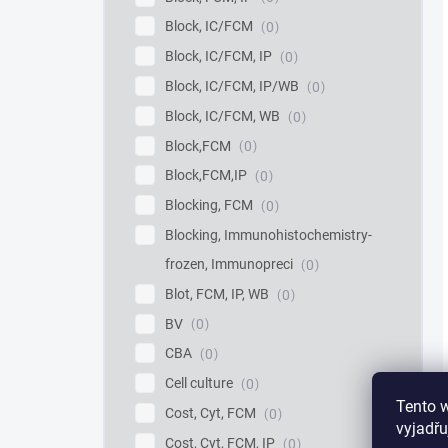
Block, IC/FCM
0
Block, IC/FCM, IP
0
Block, IC/FCM, IP/WB
0
Block, IC/FCM, WB
0
Block,FCM
0
Block,FCM,IP
0
Blocking, FCM
0
Blocking, Immunohistochemistry-
frozen, Immunopreci
0
Blot, FCM, IP, WB
0
BV
0
CBA
0
Cell culture
0
Tento 
Cost, Cyt, FCM
0
vyjadřu
Cost, Cyt, FCM, IP
0