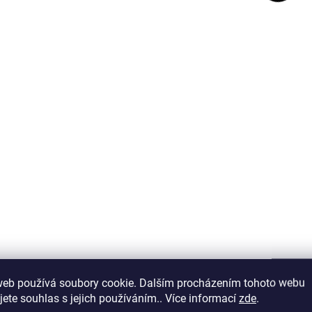
564300
NA DOTAZ
N
(>5 KS)
Hu CD127 BUV737
Hu CD138 BUV73
Detail
D
web používá soubory cookie. Dalším procházením tohoto webu
jete souhlas s jejich používáním.. Více informací
zde
.