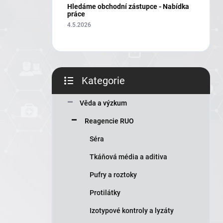
í
Hledáme obchodní zástupce - Nabídka
p
práce
a
4.5.2026
n
e
l
Kategorie
Přeskočit
kategorie
Věda a výzkum
Reagencie RUO
Séra
Tkáňová média a aditiva
Pufry a roztoky
Protilátky
Izotypové kontroly a lyzáty