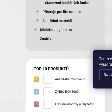
Stanovení buněčných funkcí
Přístroje pro life science
Spotřební materiál
Klinická diagnostika
Značky
Tento 
vyjadřu
TOP 10 PRODUKTŮ
Nast
Analyzátor močového
sedimentu Zybio
U2600/U2610
ZYBIO EXM3000
Hybridní močový analyzátor
Zybio U3600