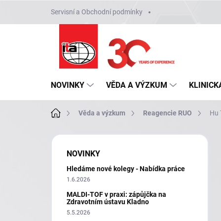
Přejít
Servisní a Obchodní podmínky
na
obsah
NOVINKY
VĚDA A VÝZKUM
KLINICK
Domů
Věda a výzkum
Reagencie RUO
Hu 
P
o
NOVINKY
s
Hledáme nové kolegy - Nabídka práce
t
r
1.6.2026
a
MALDI-TOF v praxi: zápůjčka na
n
Zdravotním ústavu Kladno
n
5.5.2026