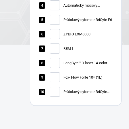
Automatický močový
chemický analyzátor Zybio
U1600
Průtokový cytometr BriCyte E6
ZYBIO EXM6000
REM-I
LongCyte™ 3-laser 14-color
flow cytometer
Fox- Flow Forte 10× (1L)
Průtokový cytometr BriCyte
MX