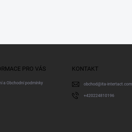
ORMACE PRO VÁS
KONTAKT
ní a Obchodní podmínky
obchod
@
ita-intertact.com
+420224810196