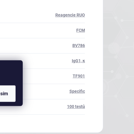
Reagencie RUO
FCM
BV786
IgG1, κ
TF901
Specific
asím
100 testů