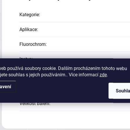
Kategorie
:
Aplikace
:
Fluorochrom
:
Izotyp
:
web používá soubory cookie. Dalším procházením tohoto webu
Klon
:
jete souhlas s jejich používáním.. Více informací
zde
.
avení
Reaktivita
:
Souhl
Velikost balení
: