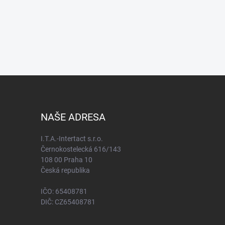
NAŠE ADRESA
I.T.A.-Intertact s.r.o.
Černokostelecká 616/143
108 00 Praha 10
Česká republika
IČO: 65408781
DIČ: CZ65408781