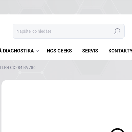
Hledat
Á DIAGNOSTIKA
NGS GEEKS
SERVIS
KONTAKT
TLR4 CD284 BV786
Neohodnoceno
Podrobnosti hodnocení
ZNAČKA
NA
DETA