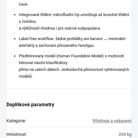
čase.
Integrované třídění: mikrofluidní čip umožňuje až 6cestné třídění
s čistotou
a výtěžností vhodnou i pro vzácné subpopulace.
Label-free workflow: žádné protilátky ani barvení → minimální
artefakty a zachování přirozeného fenotypu.
Předtrénovaný model (Human Foundation Model) s možsnotí
trénovat vlastní klasifikátory
přímo na vašich datech. Jednoduchá přenosnost vytrénovaných
modelů.
Doplňkové parametry
Kategorie
:
Přístroje a vybavení
Hmotnost
:
200 kg