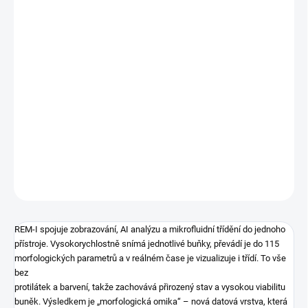
viabilitu
buněk. Výsledkem je „morfologická omika“ – nová datová vrstva,
která
rozšiřuje genomiku, transkriptomiku i proteomiku a umožňuje
objevovat
fenotypové rozdíly, které běžné markery často skryjí. REM-I přináší
rychlé, label-free workflow a okamžitě připravené frakce pro
scRNA-seq,
multi-omics nebo buněčné terapie.
DETAILNÍ INFORMACE
ZEPTAT SE
REM-I spojuje zobrazování, AI analýzu a mikrofluidní třídění do jednoho
přístroje. Vysokorychlostně snímá jednotlivé buňky, převádí je do 115
morfologických parametrů a v reálném čase je vizualizuje i třídí. To vše
bez
protilátek a barvení, takže zachovává přirozený stav a vysokou viabilitu
buněk. Výsledkem je „morfologická omika“ – nová datová vrstva, která