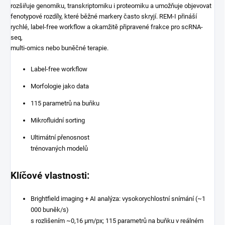
rozšiřuje genomiku, transkriptomiku i proteomiku a umožňuje objevovat
fenotypové rozdíly, které běžné markery často skryjí. REM-I přináší
rychlé, label-free workflow a okamžitě připravené frakce pro scRNA-
seq,
multi-omics nebo buněčné terapie.
Label-free workflow
Morfologie jako data
115 parametrů na buňku
Mikrofluidní sorting
Ultimátní přenosnost
trénovaných modelů
Klíčové vlastnosti:
Brightfield imaging + AI analýza: vysokorychlostní snímání (~1
000 buněk/s)
s rozlišením ~0,16 μm/px; 115 parametrů na buňku v reálném