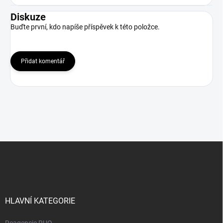
Diskuze
Buďte první, kdo napíše příspěvek k této položce.
Přidat komentář
Z
á
p
a
t
í
HLAVNÍ KATEGORIE