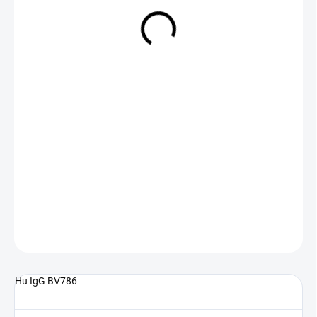
NA DOTAZ
(>5 KS)
DETAILNÍ INFORMACE
ZEPTAT SE
Hu IgG BV786