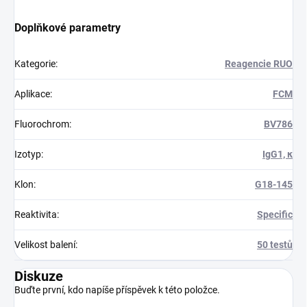
Doplňkové parametry
Kategorie
:
Reagencie RUO
Aplikace
:
FCM
Fluorochrom
:
BV786
Izotyp
:
IgG1, κ
Klon
:
G18-145
Reaktivita
:
Specific
Velikost balení
:
50 testů
Diskuze
Buďte první, kdo napíše příspěvek k této položce.