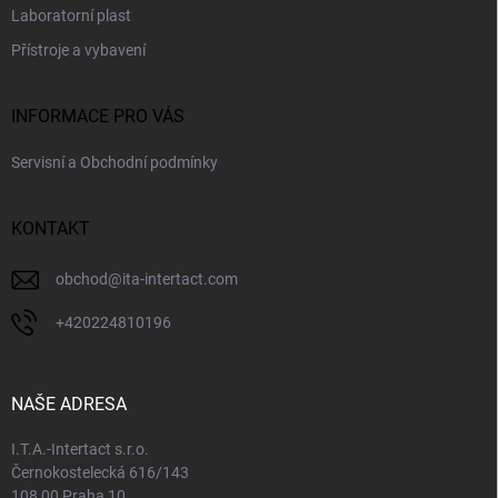
Laboratorní plast
Přístroje a vybavení
INFORMACE PRO VÁS
Servisní a Obchodní podmínky
KONTAKT
obchod
@
ita-intertact.com
+420224810196
NAŠE ADRESA
I.T.A.-Intertact s.r.o.
Černokostelecká 616/143
108 00 Praha 10