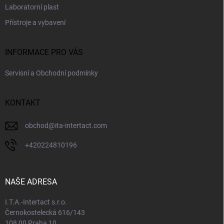
Laboratorní plast
Přístroje a vybavení
INFORMACE PRO VÁS
Servisní a Obchodní podmínky
KONTAKT
obchod
@
ita-intertact.com
+420224810196
NAŠE ADRESA
I.T.A.-Intertact s.r.o.
Černokostelecká 616/143
108 00 Praha 10