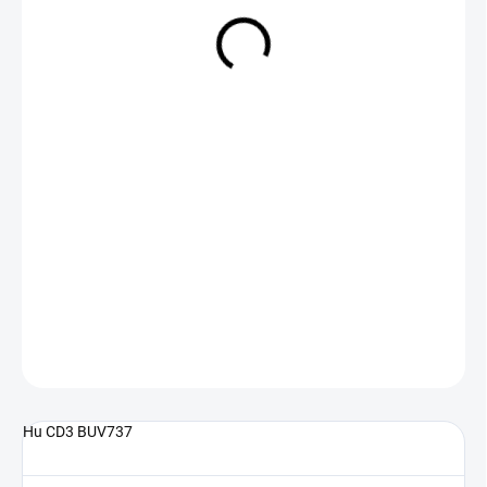
NA DOTAZ
(>5 KS)
DETAILNÍ INFORMACE
ZEPTAT SE
Hu CD3 BUV737