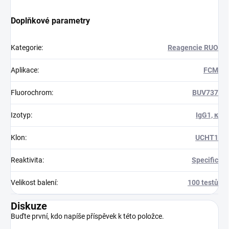
Doplňkové parametry
Kategorie
:
Reagencie RUO
Aplikace
:
FCM
Fluorochrom
:
BUV737
Izotyp
:
IgG1, κ
Klon
:
UCHT1
Reaktivita
:
Specific
Velikost balení
:
100 testů
Diskuze
Buďte první, kdo napíše příspěvek k této položce.