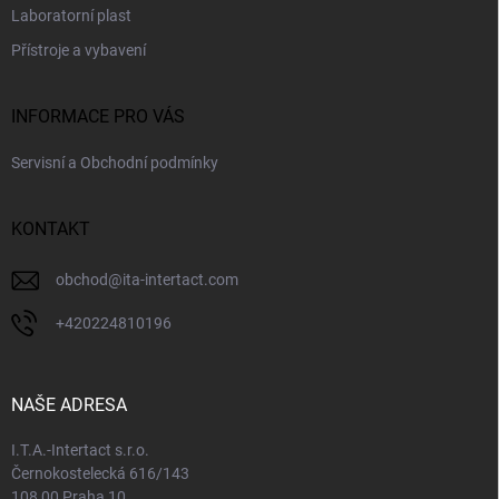
Laboratorní plast
Přístroje a vybavení
INFORMACE PRO VÁS
Servisní a Obchodní podmínky
KONTAKT
obchod
@
ita-intertact.com
+420224810196
NAŠE ADRESA
I.T.A.-Intertact s.r.o.
Černokostelecká 616/143
108 00 Praha 10