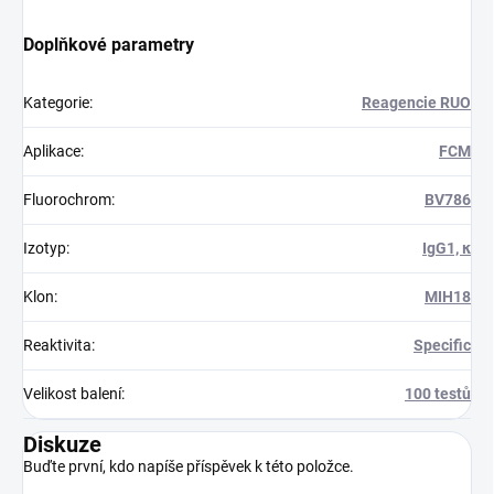
Doplňkové parametry
Kategorie
:
Reagencie RUO
Aplikace
:
FCM
Fluorochrom
:
BV786
Izotyp
:
IgG1, κ
Klon
:
MIH18
Reaktivita
:
Specific
Velikost balení
:
100 testů
Diskuze
Buďte první, kdo napíše příspěvek k této položce.