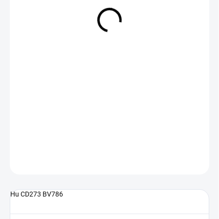
NA DOTAZ
(>5 KS)
DETAILNÍ INFORMACE
ZEPTAT SE
Hu CD273 BV786