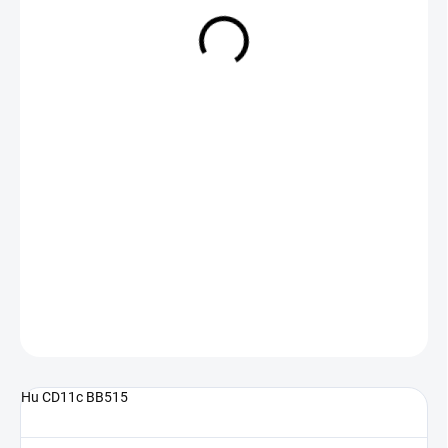
NA DOTAZ
(>5 KS)
DETAILNÍ INFORMACE
ZEPTAT SE
Hu CD11c BB515