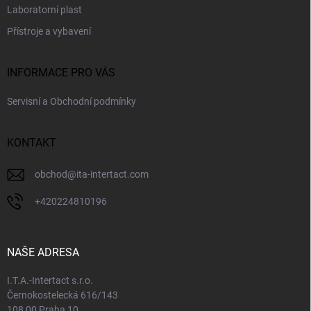
Laboratorní plast
Přístroje a vybavení
INFORMACE PRO VÁS
Servisní a Obchodní podmínky
KONTAKT
obchod
@
ita-intertact.com
+420224810196
NAŠE ADRESA
I.T.A.-Intertact s.r.o.
Černokostelecká 616/143
108 00 Praha 10