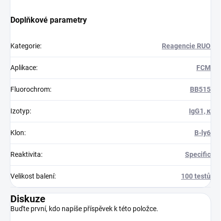
Doplňkové parametry
Kategorie
:
Reagencie RUO
Aplikace
:
FCM
Fluorochrom
:
BB515
Izotyp
:
IgG1, κ
Klon
:
B-ly6
Reaktivita
:
Specific
Velikost balení
:
100 testů
Diskuze
Buďte první, kdo napíše příspěvek k této položce.