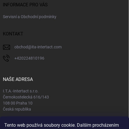
INFORMACE PRO VÁS
Servisní a Obchodní podmínky
KONTAKT
obchod
@
ita-intertact.com
+420224810196
NAŠE ADRESA
I.T.A.-Intertact s.r.o.
Černokostelecká 616/143
108 00 Praha 10
Česká republika
IČO: 65408781
Tento web používá soubory cookie. Dalším procházením
DIČ: CZ65408781