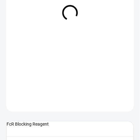
NA DOTAZ
(>5 KS)
DETAILNÍ INFORMACE
ZEPTAT SE
FcR Blocking Reagent