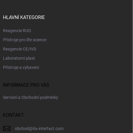
í
a
y
t
v
ý
í
HLAVNÍ KATEGORIE
p
i
Reagencie RUO
s
u
Přístroje pro life science
Reagencie CE/IVD
Laboratorní plast
Přístroje a vybavení
INFORMACE PRO VÁS
Servisní a Obchodní podmínky
KONTAKT
obchod
@
ita-intertact.com