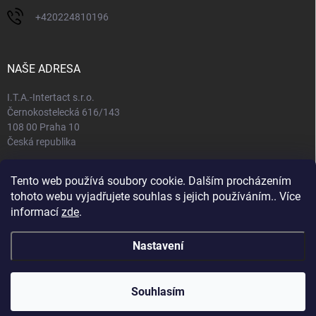
+420224810196
NAŠE ADRESA
I.T.A.-Intertact s.r.o.
Černokostelecká 616/143
108 00 Praha 10
Česká republika
IČO: 65408781
Tento web používá soubory cookie. Dalším procházením
DIČ: CZ65408781
tohoto webu vyjadřujete souhlas s jejich používáním.. Více
informací
zde
.
Nastavení
Copyright 2026
Můj e-shop
. Všechna práva vyhrazena.
Souhlasím
Vytvořil Shoptet
Nastavil tým EshopyUmíme.cz