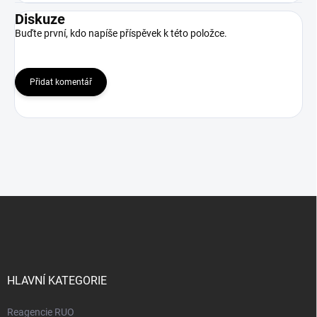
Diskuze
Buďte první, kdo napíše příspěvek k této položce.
Přidat komentář
Z
á
p
a
t
í
HLAVNÍ KATEGORIE
Reagencie RUO