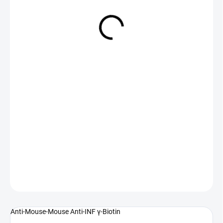
NA DOTAZ
(>5 KS)
DETAILNÍ INFORMACE
ZEPTAT SE
Anti-Mouse-Mouse Anti-INF γ-Biotin