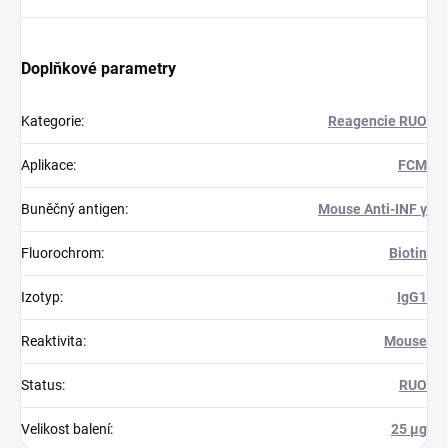
Doplňkové parametry
Kategorie
:
Reagencie RUO
Aplikace
:
FCM
Buněčný antigen
:
Mouse Anti-INF γ
Fluorochrom
:
Biotin
Izotyp
:
IgG1
Reaktivita
:
Mouse
Status
:
RUO
Velikost balení
:
25 µg