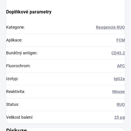
Doplňkové parametry
Kategorie
:
Reagencie RUO
Aplikace
:
FCM
Buněčný antigen
:
CD45.2
Fluorochrom
:
APC
Izotyp
:
IgG2a
Reaktivita
:
Mouse
Status
:
RUO
Velikost balení
:
25 µg
Diskuze