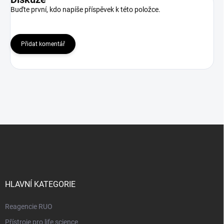
Buďte první, kdo napíše příspěvek k této položce.
Přidat komentář
Z
á
p
a
t
í
HLAVNÍ KATEGORIE
Reagencie RUO
Přístroje pro life science