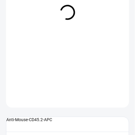
NA DOTAZ
(>5 KS)
DETAILNÍ INFORMACE
ZEPTAT SE
Anti-Mouse-CD45.2-APC