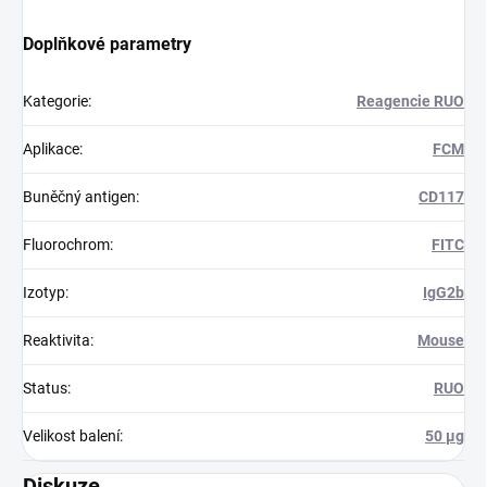
Doplňkové parametry
Kategorie
:
Reagencie RUO
Aplikace
:
FCM
Buněčný antigen
:
CD117
Fluorochrom
:
FITC
Izotyp
:
IgG2b
Reaktivita
:
Mouse
Status
:
RUO
Velikost balení
:
50 µg
Diskuze