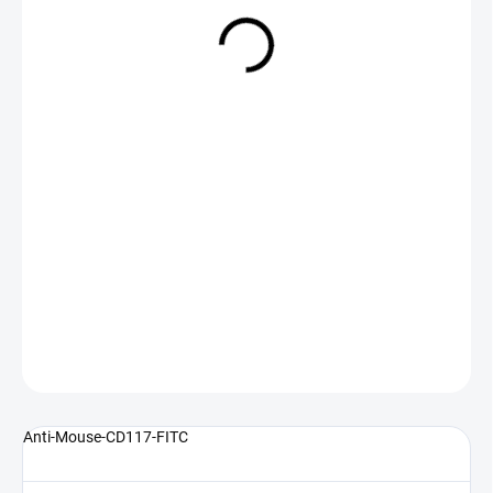
NA DOTAZ
(>5 KS)
DETAILNÍ INFORMACE
ZEPTAT SE
Anti-Mouse-CD117-FITC