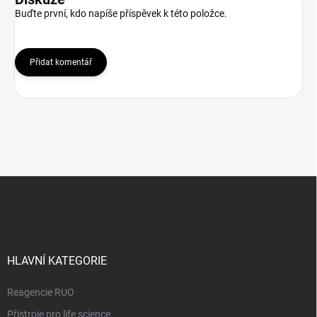
Buďte první, kdo napíše příspěvek k této položce.
Přidat komentář
Z
á
p
a
t
í
HLAVNÍ KATEGORIE
Reagencie RUO
Přístroje pro life science