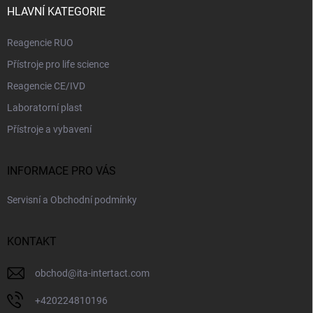
í
HLAVNÍ KATEGORIE
Reagencie RUO
Přístroje pro life science
Reagencie CE/IVD
Laboratorní plast
Přístroje a vybavení
INFORMACE PRO VÁS
Servisní a Obchodní podmínky
KONTAKT
obchod
@
ita-intertact.com
+420224810196