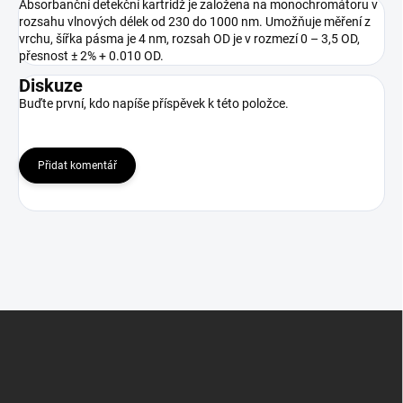
Absorbanční detekční kartridž je založena na monochromátoru v
rozsahu vlnových délek od 230 do 1000 nm. Umožňuje měření z
vrchu, šířka pásma je 4 nm, rozsah OD je v rozmezí 0 – 3,5 OD,
přesnost ± 2% + 0.010 OD.
Diskuze
Buďte první, kdo napíše příspěvek k této položce.
Přidat komentář
Z
á
p
a
t