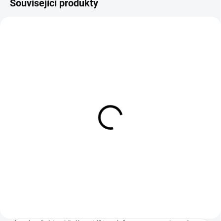
Související produkty
NA DOTAZ
(1 KS)
SpectraMax®
PARADIGM™
Detail