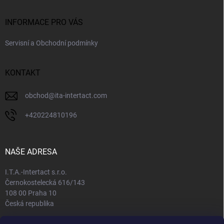
INFORMACE PRO VÁS
Servisní a Obchodní podmínky
KONTAKT
obchod
@
ita-intertact.com
+420224810196
NAŠE ADRESA
I.T.A.-Intertact s.r.o.
Černokostelecká 616/143
108 00 Praha 10
Česká republika