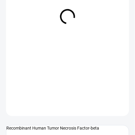
NA DOTAZ
(>5 KS)
DETAILNÍ INFORMACE
ZEPTAT SE
Recombinant Human Tumor Necrosis Factor-beta