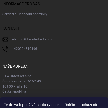
INFORMACE PRO VÁS
Servisní a Obchodní podmínky
KONTAKT
obchod
@
ita-intertact.com
+420224810196
NAŠE ADRESA
I.T.A.-Intertact s.r.o.
Černokostelecká 616/143
108 00 Praha 10
Česká republika
IČO: 65408781
Tento web používá soubory cookie. Dalším procházením
DIČ: CZ65408781