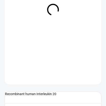
NA DOTAZ
(>5 KS)
DETAILNÍ INFORMACE
ZEPTAT SE
Recombinant human Interleukin 20