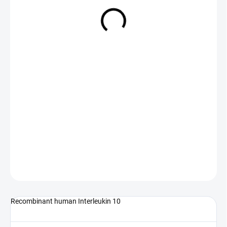
NA DOTAZ
(>5 KS)
DETAILNÍ INFORMACE
ZEPTAT SE
Recombinant human Interleukin 10