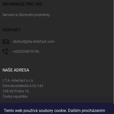
INFORMACE PRO VÁS
Servisní a Obchodní podmínky
KONTAKT
obchod
@
ita-intertact.com
+420224810196
NAŠE ADRESA
I.T.A.-Intertact s.r.o.
Černokostelecká 616/143
108 00 Praha 10
Česká republika
IČO: 65408781
Tento web používá soubory cookie. Dalším procházením
DIČ: CZ65408781