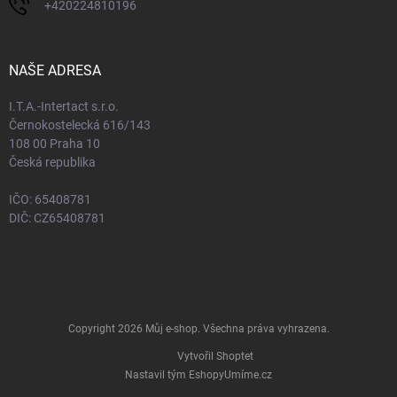
+420224810196
NAŠE ADRESA
I.T.A.-Intertact s.r.o.
Černokostelecká 616/143
108 00 Praha 10
Česká republika
IČO: 65408781
DIČ: CZ65408781
Copyright 2026
Můj e-shop
. Všechna práva vyhrazena.
Vytvořil Shoptet
Nastavil tým EshopyUmíme.cz