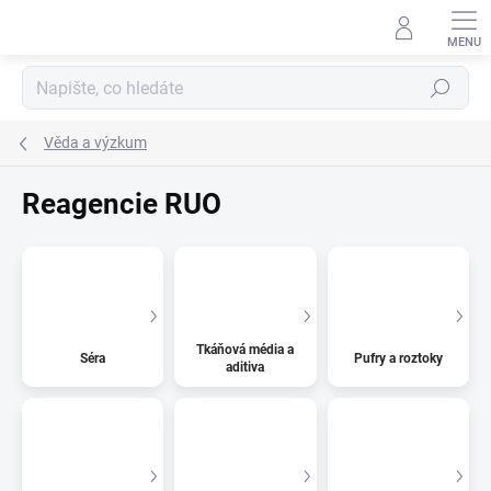
Přejít
na
obsah
Hledat
Věda a výzkum
Reagencie RUO
Tkáňová média a
Séra
Pufry a roztoky
aditiva