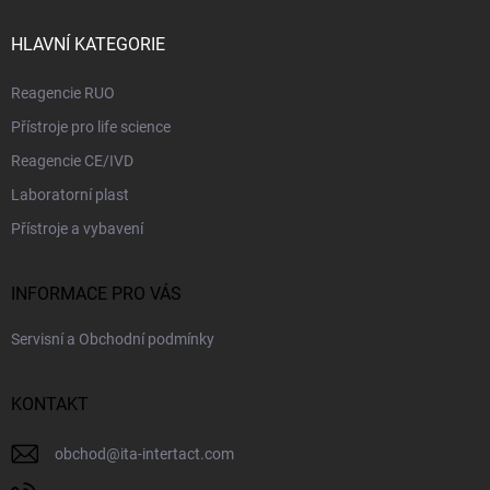
t
v
ý
í
HLAVNÍ KATEGORIE
p
i
Reagencie RUO
s
u
Přístroje pro life science
Reagencie CE/IVD
Laboratorní plast
Přístroje a vybavení
INFORMACE PRO VÁS
Servisní a Obchodní podmínky
KONTAKT
obchod
@
ita-intertact.com