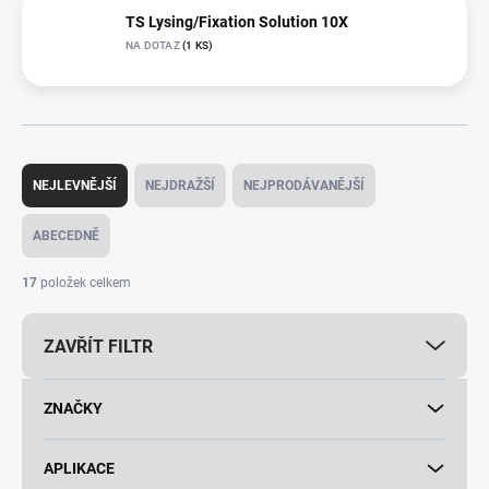
TS Lysing/Fixation Solution 10X
NA DOTAZ
(1 KS)
Ř
a
NEJLEVNĚJŠÍ
NEJDRAŽŠÍ
NEJPRODÁVANĚJŠÍ
z
e
ABECEDNĚ
n
í
17
položek celkem
p
r
ZAVŘÍT FILTR
o
d
u
ZNAČKY
k
t
ů
APLIKACE