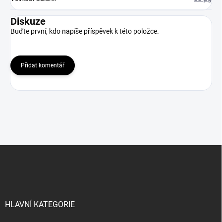
Diskuze
Buďte první, kdo napíše příspěvek k této položce.
Přidat komentář
Z
á
p
a
t
í
HLAVNÍ KATEGORIE