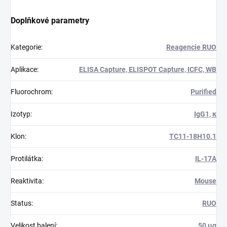
Doplňkové parametry
Kategorie
:
Reagencie RUO
Aplikace
:
ELISA Capture, ELISPOT Capture, ICFC, WB
Fluorochrom
:
Purified
Izotyp
:
IgG1, κ
Klon
:
TC11-18H10.1
Protilátka
:
IL-17A
Reaktivita
:
Mouse
Status
:
RUO
Velikost balení
:
50 μg