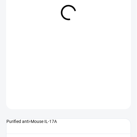
NA DOTAZ
(>5 KS)
DETAILNÍ INFORMACE
ZEPTAT SE
Purified anti-Mouse IL-17A