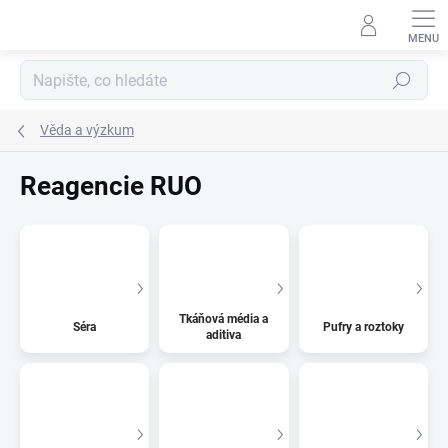
Přejít
na
obsah
Hledat
Věda a výzkum
Reagencie RUO
Tkáňová média a
Séra
Pufry a roztoky
aditiva