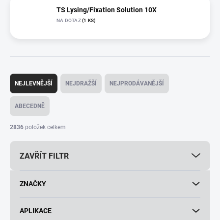
TS Lysing/Fixation Solution 10X
NA DOTAZ
(1 KS)
Ř
a
NEJLEVNĚJŠÍ
NEJDRAŽŠÍ
NEJPRODÁVANĚJŠÍ
z
e
ABECEDNĚ
n
í
2836
položek celkem
p
r
ZAVŘÍT FILTR
o
d
u
ZNAČKY
k
t
ů
APLIKACE