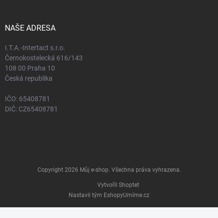
NAŠE ADRESA
I.T.A.-Intertact s.r.o.
Černokostelecká 616/143
108 00 Praha 10
Česká republika
IČO: 65408781
DIČ: CZ65408781
Copyright 2026
Můj e-shop
. Všechna práva vyhrazena.
Vytvořil Shoptet
Nastavil tým EshopyUmíme.cz