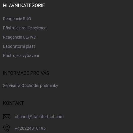
ý
í
HLAVNÍ KATEGORIE
p
i
Reagencie RUO
s
u
Přístroje pro life science
Reagencie CE/IVD
Laboratorní plast
Přístroje a vybavení
INFORMACE PRO VÁS
Servisní a Obchodní podmínky
KONTAKT
obchod
@
ita-intertact.com
+420224810196