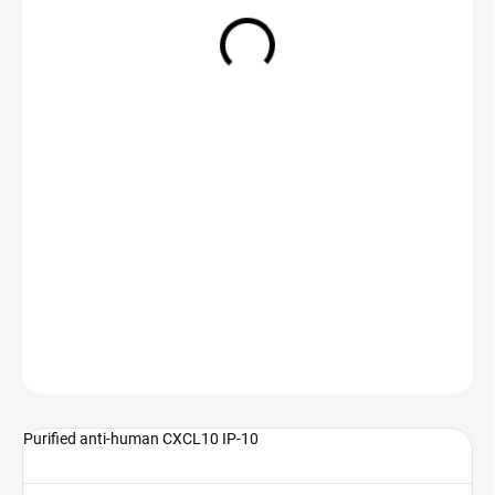
NA DOTAZ
(>5 KS)
DETAILNÍ INFORMACE
ZEPTAT SE
Purified anti-human CXCL10 IP-10