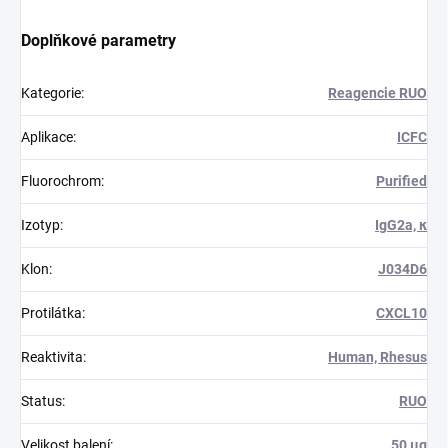
Doplňkové parametry
Kategorie
:
Reagencie RUO
Aplikace
:
ICFC
Fluorochrom
:
Purified
Izotyp
:
IgG2a, κ
Klon
:
J034D6
Protilátka
:
CXCL10
Reaktivita
:
Human, Rhesus
Status
:
RUO
Velikost balení
:
50 μg