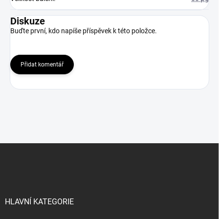
Diskuze
Buďte první, kdo napíše příspěvek k této položce.
Přidat komentář
Z
á
p
a
t
í
HLAVNÍ KATEGORIE