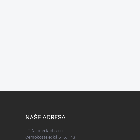
NAŠE ADRESA
I.T.A.-Intertact s.r.o.
Černokostelecká 616/143