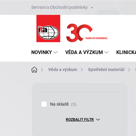
Přejít
Servisní a Obchodní podmínky
na
obsah
NOVINKY
VĚDA A VÝZKUM
KLINICK
Domů
Věda a výzkum
Spotřební materiál
P
o
s
t
Na skladě
5
r
a
ROZBALIT FILTR
n
n