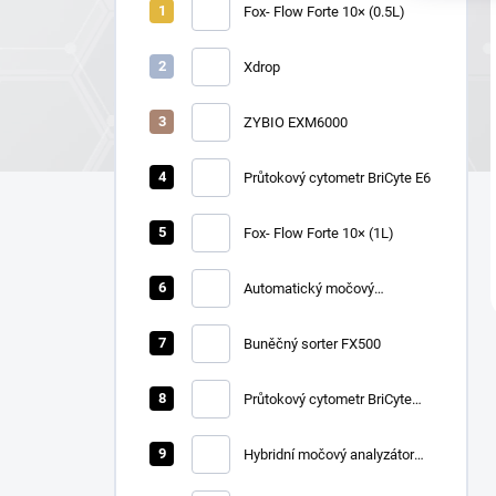
Fox- Flow Forte 10× (0.5L)
Xdrop
ZYBIO EXM6000
Průtokový cytometr BriCyte E6
Fox- Flow Forte 10× (1L)
Automatický močový
chemický analyzátor Zybio
U1600
Buněčný sorter FX500
Průtokový cytometr BriCyte
MX
Hybridní močový analyzátor
Zybio U3600