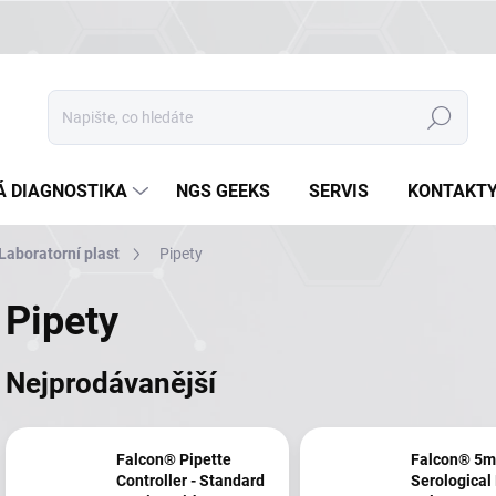
Hledat
Á DIAGNOSTIKA
NGS GEEKS
SERVIS
KONTAKT
Laboratorní plast
Pipety
Pipety
Nejprodávanější
Falcon® Pipette
Falcon® 5
Controller - Standard
Serological 