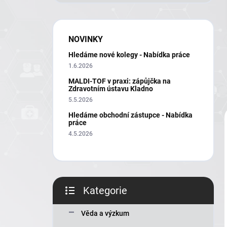
í
p
a
n
NOVINKY
e
Hledáme nové kolegy - Nabídka práce
l
1.6.2026
MALDI-TOF v praxi: zápůjčka na
Zdravotním ústavu Kladno
5.5.2026
Hledáme obchodní zástupce - Nabídka
práce
4.5.2026
Kategorie
Přeskočit
kategorie
Věda a výzkum