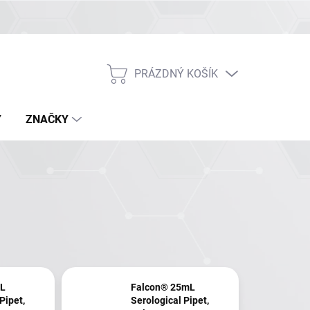
PRÁZDNÝ KOŠÍK
NÁKUPNÍ
KOŠÍK
Y
ZNAČKY
mL
Falcon® 25mL
Pipet,
Serological Pipet,