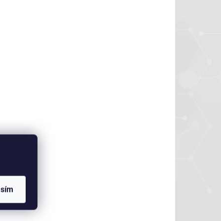
(>5 KS)
(>5 KS)
Falcon® 2mL
Serological Pipet,
nded,
Polystyrene, 0.01
Increments,
ped,
Individually Packed,
etail
Detail
Sterile, 100/Box,
1,000/Case
357469
asím