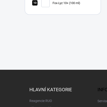
Fox-Lyz 10× (100 ml)
Z
á
p
a
HLAVNÍ KATEGORIE
INF
t
í
Reagencie RUO
Servis