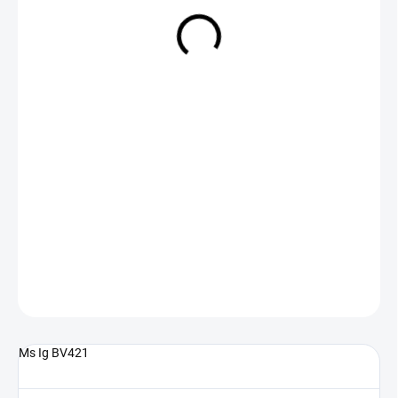
NA DOTAZ
(>5 KS)
DETAILNÍ INFORMACE
ZEPTAT SE
Ms Ig BV421