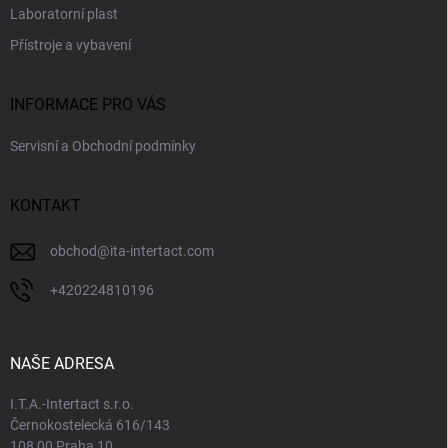
Laboratorní plast
Přístroje a vybavení
INFORMACE PRO VÁS
Servisní a Obchodní podmínky
KONTAKT
obchod
@
ita-intertact.com
+420224810196
NAŠE ADRESA
I.T.A.-Intertact s.r.o.
Černokostelecká 616/143
108 00 Praha 10