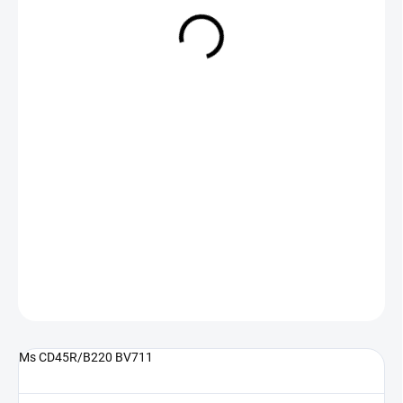
NA DOTAZ
(>5 KS)
DETAILNÍ INFORMACE
ZEPTAT SE
Ms CD45R/B220 BV711