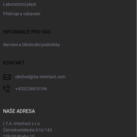
Laboratorní plast
Přístroje a vybavení
INFORMACE PRO VÁS
Servisní a Obchodní podmínky
KONTAKT
obchod
@
ita-intertact.com
+420224810196
NAŠE ADRESA
I.T.A.-Intertact s.r.o.
Černokostelecká 616/143
108 00 Praha 10