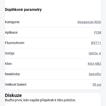
Doplňkové parametry
Kategorie
:
Reagencie RUO
Aplikace
:
FCM
Fluorochrom
:
BV711
Izotyp
:
IgG2a, κ
Klon
:
RA3-6B2
Reaktivita
:
Specific
Velikost balení
:
50 µg
Diskuze
Buďte první, kdo napíše příspěvek k této položce.