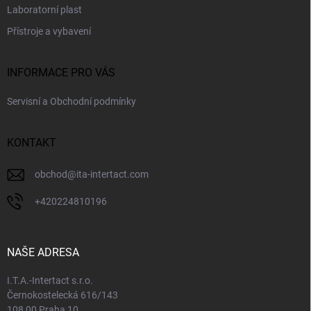
Laboratorní plast
Přístroje a vybavení
INFORMACE PRO VÁS
Servisní a Obchodní podmínky
KONTAKT
obchod
@
ita-intertact.com
+420224810196
NAŠE ADRESA
I.T.A.-Intertact s.r.o.
Černokostelecká 616/143
108 00 Praha 10