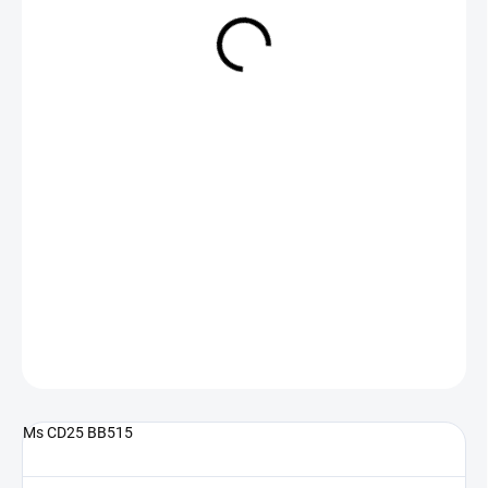
NA DOTAZ
(>5 KS)
DETAILNÍ INFORMACE
ZEPTAT SE
Ms CD25 BB515