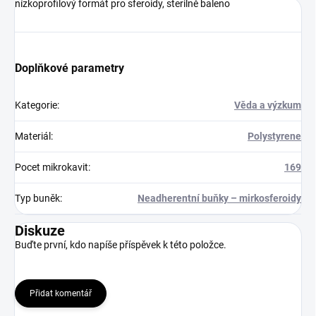
nízkoprofilový formát pro sferoidy, sterilně baleno
Doplňkové parametry
Kategorie
:
Věda a výzkum
Materiál
:
Polystyrene
Pocet mikrokavit
:
169
Typ buněk
:
Neadherentní buňky – mirkosferoidy
Diskuze
Buďte první, kdo napíše příspěvek k této položce.
Přidat komentář