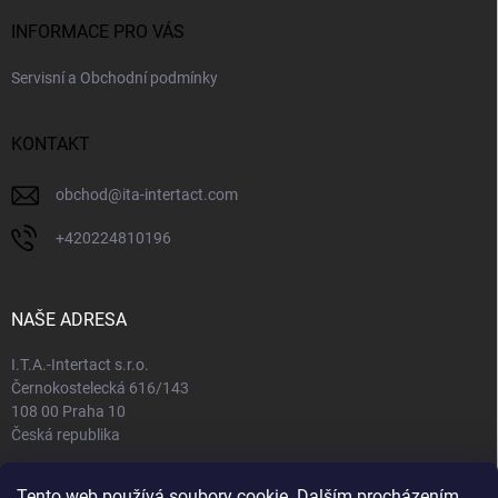
INFORMACE PRO VÁS
Servisní a Obchodní podmínky
KONTAKT
obchod
@
ita-intertact.com
+420224810196
NAŠE ADRESA
I.T.A.-Intertact s.r.o.
Černokostelecká 616/143
108 00 Praha 10
Česká republika
IČO: 65408781
Tento web používá soubory cookie. Dalším procházením