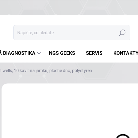
Hledat
Á DIAGNOSTIKA
NGS GEEKS
SERVIS
KONTAKT
6 wells, 10 kavit na jamku, ploché dno, polystyren
Neohodnoceno
Podrobnosti hodnocení
ZNAČKA
NA
DETA