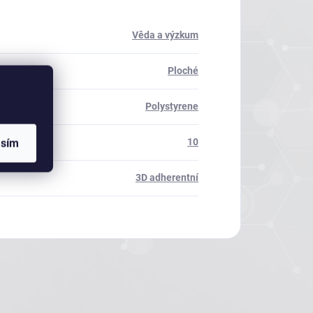
Věda a výzkum
Ploché
Polystyrene
asím
10
3D adherentní