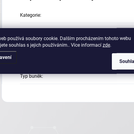
Kategorie
:
Dno jamky
:
web používá soubory cookie. Dalším procházením tohoto webu
jete souhlas s jejich používáním.. Více informací
zde
.
Materiál
:
avení
Pocet mikrokavit
:
Souhl
Typ buněk
: