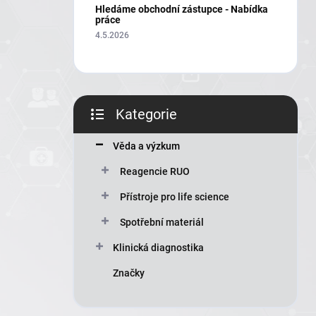
í
Hledáme obchodní zástupce - Nabídka
p
práce
a
4.5.2026
n
e
l
Kategorie
Přeskočit
kategorie
Věda a výzkum
Reagencie RUO
Přístroje pro life science
Spotřební materiál
Klinická diagnostika
Značky