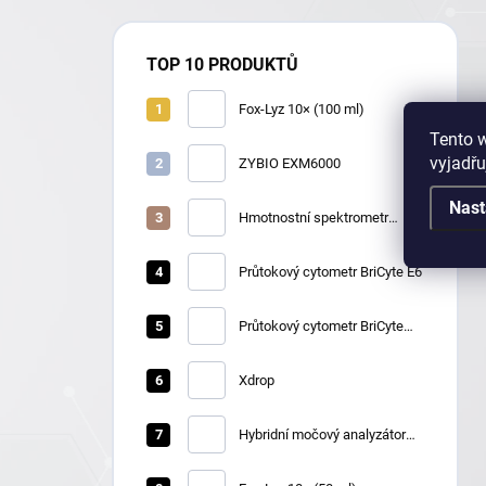
TOP 10 PRODUKTŮ
Fox-Lyz 10× (100 ml)
Tento 
vyjadřu
ZYBIO EXM6000
Nast
Hmotnostní spektrometr
Zybio EXS2600
Průtokový cytometr BriCyte E6
Průtokový cytometr BriCyte
MX
Xdrop
Hybridní močový analyzátor
Zybio U3600