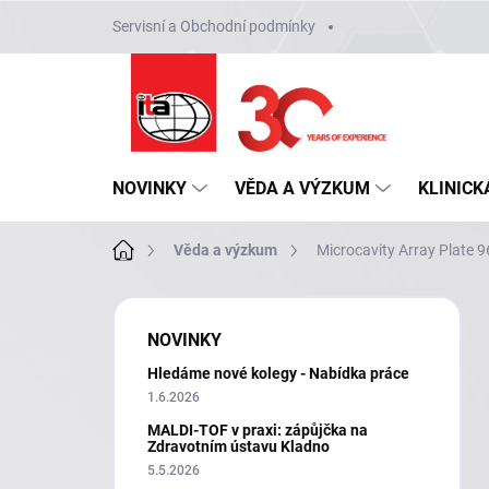
Přejít
Servisní a Obchodní podmínky
na
obsah
NOVINKY
VĚDA A VÝZKUM
KLINICK
Domů
Věda a výzkum
Microcavity Array Plate 9
P
o
NOVINKY
s
Hledáme nové kolegy - Nabídka práce
t
r
1.6.2026
a
MALDI-TOF v praxi: zápůjčka na
n
Zdravotním ústavu Kladno
n
5.5.2026