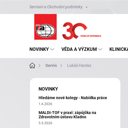
Přejít
Servisní a Obchodní podmínky
na
obsah
NOVINKY
VĚDA A VÝZKUM
KLINICK
Domů
Servis
Lukáš Havlas
P
o
NOVINKY
s
Hledáme nové kolegy - Nabídka práce
t
r
1.6.2026
a
MALDI-TOF v praxi: zápůjčka na
n
Zdravotním ústavu Kladno
n
5.5.2026