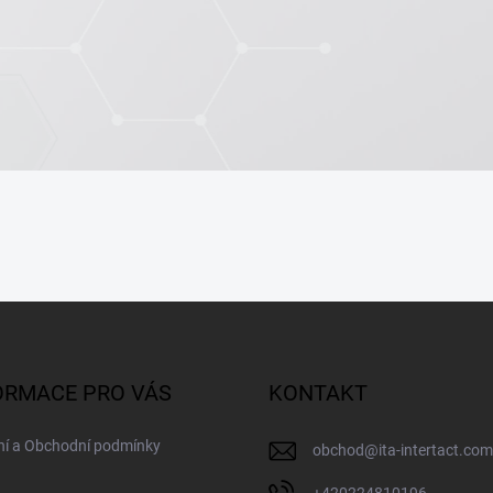
ORMACE PRO VÁS
KONTAKT
ní a Obchodní podmínky
obchod
@
ita-intertact.com