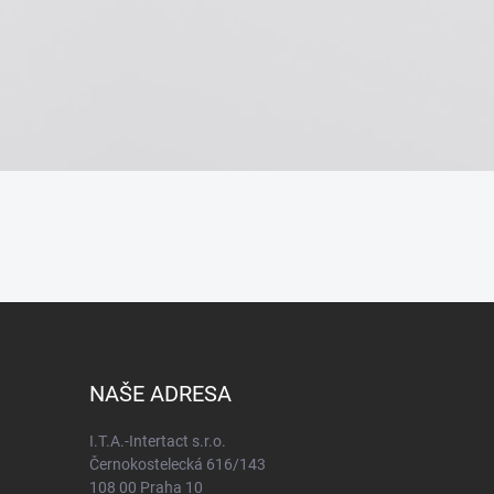
NAŠE ADRESA
I.T.A.-Intertact s.r.o.
Černokostelecká 616/143
108 00 Praha 10