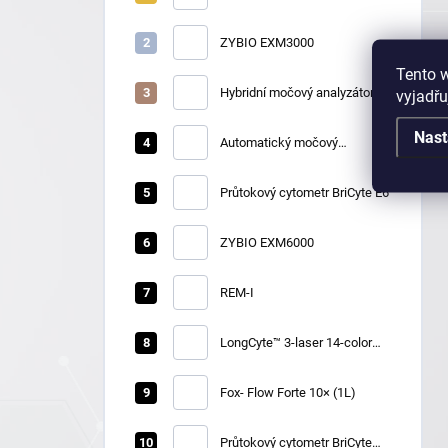
sedimentu Zybio
U2600/U2610
ZYBIO EXM3000
Tento 
Hybridní močový analyzátor
vyjadřu
Zybio U3600
Nast
Automatický močový
chemický analyzátor Zybio
U1600
Průtokový cytometr BriCyte E6
ZYBIO EXM6000
REM-I
LongCyte™ 3-laser 14-color
flow cytometer
Fox- Flow Forte 10× (1L)
Průtokový cytometr BriCyte