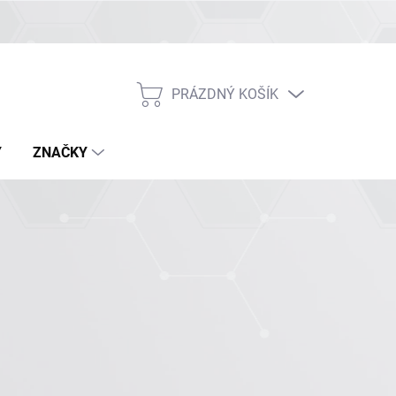
PRÁZDNÝ KOŠÍK
NÁKUPNÍ
KOŠÍK
Y
ZNAČKY