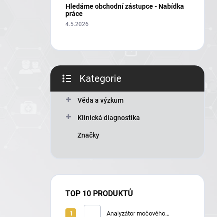
í
Hledáme obchodní zástupce - Nabídka
p
práce
a
4.5.2026
n
e
l
Kategorie
Přeskočit
kategorie
Věda a výzkum
Klinická diagnostika
Značky
TOP 10 PRODUKTŮ
Analyzátor močového