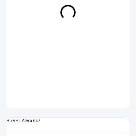
NA DOTAZ
(>5 KS)
DETAILNÍ INFORMACE
ZEPTAT SE
Hu VHL Alexa 647