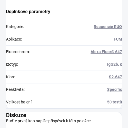
Doplňkové parametry
Kategorie
:
Reagencie RUO
Aplikace
:
FCM
Fluorochrom
:
Alexa Fluor® 647
Izotyp
:
IgG2b, κ
Klon
:
S2-647
Reaktivita
:
Specific
Velikost balení
:
50 testů
Diskuze
Buďte první, kdo napíše příspěvek k této položce.