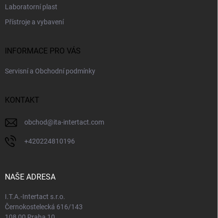
Laboratorní plast
Přístroje a vybavení
INFORMACE PRO VÁS
Servisní a Obchodní podmínky
KONTAKT
obchod
@
ita-intertact.com
+420224810196
NAŠE ADRESA
I.T.A.-Intertact s.r.o.
Černokostelecká 616/143
108 00 Praha 10