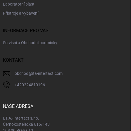
Laboratorní plast
Přístroje a vybavení
INFORMACE PRO VÁS
Servisní a Obchodní podmínky
KONTAKT
obchod
@
ita-intertact.com
+420224810196
NAŠE ADRESA
I.T.A.-Intertact s.r.o.
Černokostelecká 616/143
108 00 Praha 10