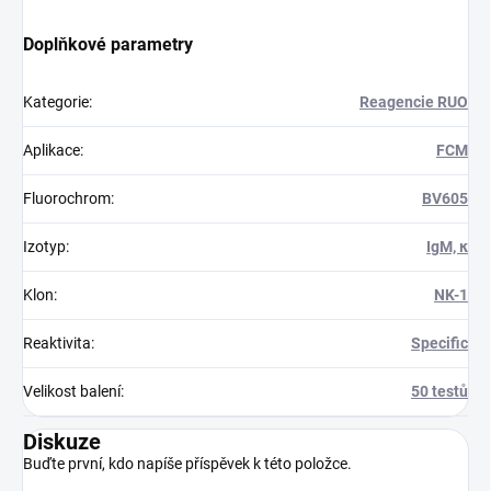
Doplňkové parametry
Kategorie
:
Reagencie RUO
Aplikace
:
FCM
Fluorochrom
:
BV605
Izotyp
:
IgM, κ
Klon
:
NK-1
Reaktivita
:
Specific
Velikost balení
:
50 testů
Diskuze
Buďte první, kdo napíše příspěvek k této položce.