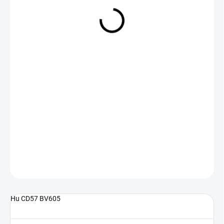
NA DOTAZ
(>5 KS)
DETAILNÍ INFORMACE
ZEPTAT SE
Hu CD57 BV605