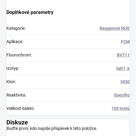
Doplňkové parametry
Kategorie
:
Reagencie RUO
Aplikace
:
FCM
Fluorochrom
:
BV711
Izotyp
:
IgG1, κ
Klon
:
HI30
Reaktivita
:
Specific
Velikost balení
:
100 testů
Diskuze
Buďte první, kdo napíše příspěvek k této položce.