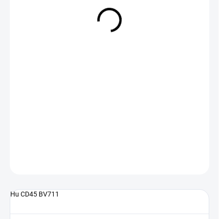
NA DOTAZ
(>5 KS)
DETAILNÍ INFORMACE
ZEPTAT SE
Hu CD45 BV711