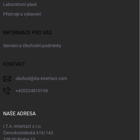
Laboratorní plast
Přístroje a vybavení
INFORMACE PRO VÁS
Servisní a Obchodní podmínky
KONTAKT
obchod
@
ita-intertact.com
+420224810196
NAŠE ADRESA
I.T.A.-Intertact s.r.o.
Černokostelecká 616/143
108 00 Praha 10