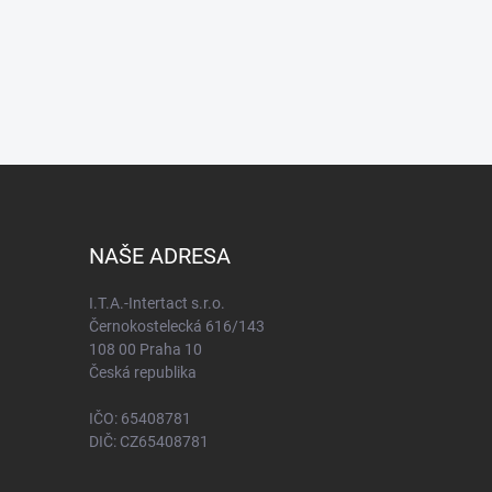
NAŠE ADRESA
I.T.A.-Intertact s.r.o.
Černokostelecká 616/143
108 00 Praha 10
Česká republika
IČO: 65408781
DIČ: CZ65408781