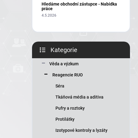
í
Hledáme obchodní zástupce - Nabídka
p
práce
a
4.5.2026
n
e
l
Kategorie
Přeskočit
kategorie
Věda a výzkum
Reagencie RUO
Séra
Tkáňová média a aditiva
Pufry a roztoky
Protilátky
Izotypové kontroly a lyzáty