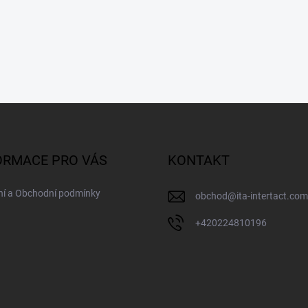
ORMACE PRO VÁS
KONTAKT
ní a Obchodní podmínky
obchod
@
ita-intertact.com
+420224810196