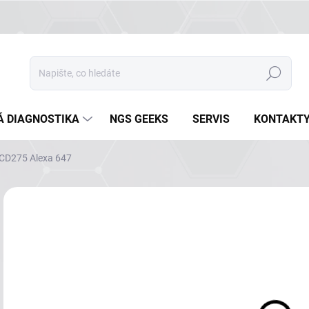
Hledat
Á DIAGNOSTIKA
NGS GEEKS
SERVIS
KONTAKT
CD275 Alexa 647
Neohodnoceno
Podrobnosti hodnocení
ZNAČKA
NA
DETA