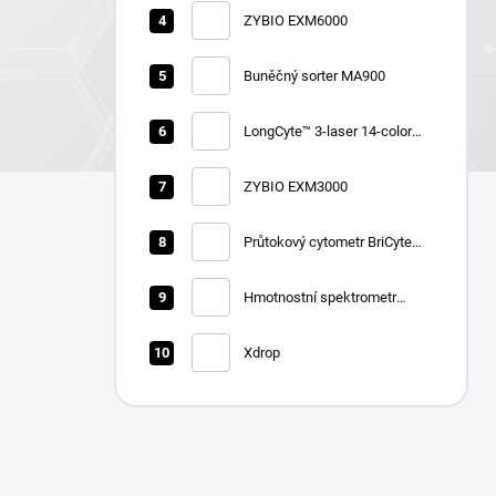
ZYBIO EXM6000
Buněčný sorter MA900
LongCyte™ 3-laser 14-color
flow cytometer
ZYBIO EXM3000
Průtokový cytometr BriCyte
MX
Hmotnostní spektrometr
Zybio EXS2600
Xdrop