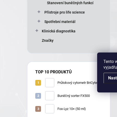
Stanovení buněčných funkcí
Přístroje pro life science
Spotřební materiál
Klinická diagnostika
Značky
Tento 
vyjadřu
TOP 10 PRODUKTŮ
Nast
Průtokový cytometr BriCyte E6
Buněčný sorter FX500
Fox-Lyz 10× (50 ml)