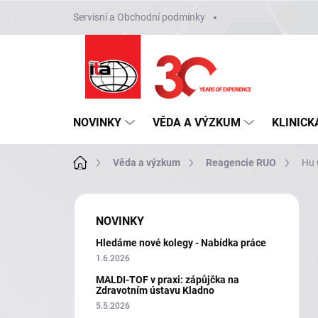
Přejít
Servisní a Obchodní podmínky
na
obsah
NOVINKY
VĚDA A VÝZKUM
KLINICK
Domů
Věda a výzkum
Reagencie RUO
Hu 
P
o
NOVINKY
s
Hledáme nové kolegy - Nabídka práce
t
r
1.6.2026
a
MALDI-TOF v praxi: zápůjčka na
n
Zdravotním ústavu Kladno
n
5.5.2026