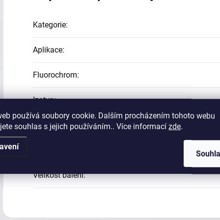
Kategorie
:
Aplikace
:
Fluorochrom
:
Izotyp
:
web používá soubory cookie. Dalším procházením tohoto webu
Klon
:
jete souhlas s jejich používáním.. Více informací
zde
.
avení
Reaktivita
:
Souhl
Velikost balení
: