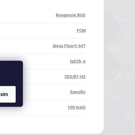
Reagencie RUO
FCM
Alexa Fluor® 647
IgG2b, κ
2D3/B7-H2
Specific
asím
100 testů