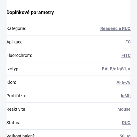
Doplňkové parametry
Kategorie
:
Reagencie RUO
Aplikace
:
FC
Fluorochrom
:
FITC
Izotyp
:
BALB/c IgG1, κ
Klon
:
AF6-78
Protilátka
:
IgMb
Reaktivita
:
Mouse
Status
:
RUO
Velikost balení
:
50 μg