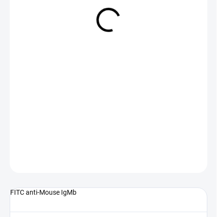
NA DOTAZ
(>5 KS)
DETAILNÍ INFORMACE
ZEPTAT SE
FITC anti-Mouse IgMb