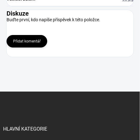
Diskuze
Buďte první, kdo napíše příspěvek k této položce.
Přidat komentář
Z
á
p
a
t
í
HLAVNÍ KATEGORIE