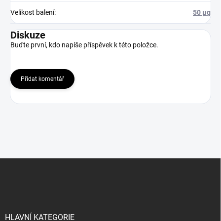
Velikost balení
:
50 μg
Diskuze
Buďte první, kdo napíše příspěvek k této položce.
Přidat komentář
Z
á
p
a
t
í
HLAVNÍ KATEGORIE