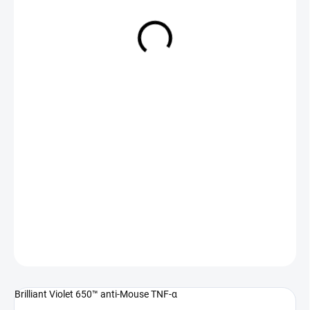
NA DOTAZ
(>5 KS)
DETAILNÍ INFORMACE
ZEPTAT SE
Brilliant Violet 650™ anti-Mouse TNF-α