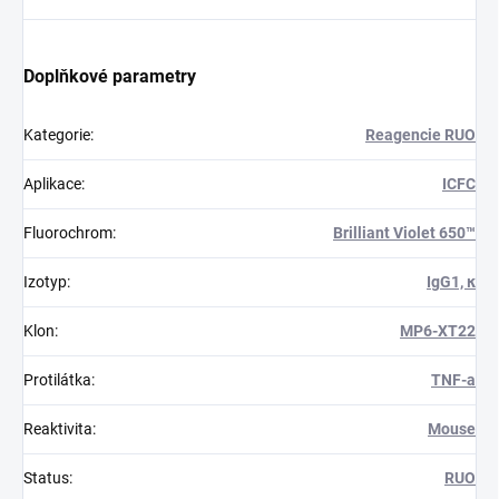
Doplňkové parametry
Kategorie
:
Reagencie RUO
Aplikace
:
ICFC
Fluorochrom
:
Brilliant Violet 650™
Izotyp
:
IgG1, κ
Klon
:
MP6-XT22
Protilátka
:
TNF-a
Reaktivita
:
Mouse
Status
:
RUO