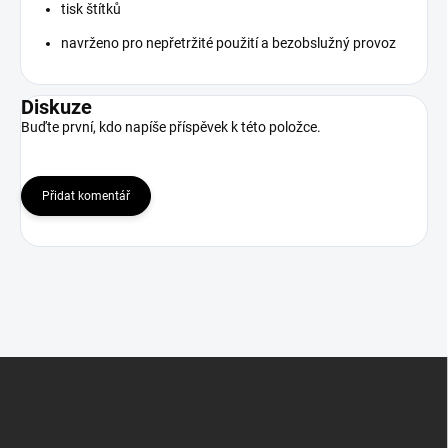
tisk štítků
navrženo pro nepřetržité použití a bezobslužný provoz
Diskuze
Buďte první, kdo napíše příspěvek k této položce.
Přidat komentář
Z
á
p
a