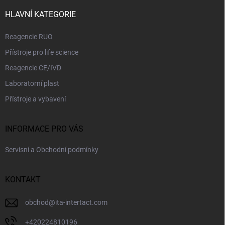
t
í
HLAVNÍ KATEGORIE
Reagencie RUO
Přístroje pro life science
Reagencie CE/IVD
Laboratorní plast
Přístroje a vybavení
INFORMACE PRO VÁS
Servisní a Obchodní podmínky
KONTAKT
obchod
@
ita-intertact.com
+420224810196