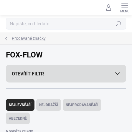
Přejít
na
obsah
Hledat
Prodávané značky
FOX-FLOW
OTEVŘÍT FILTR
Ř
a
NEJLEVNĚJŠÍ
NEJDRAŽŠÍ
NEJPRODÁVANĚJŠÍ
z
e
ABECEDNĚ
n
í
6
položek celkem