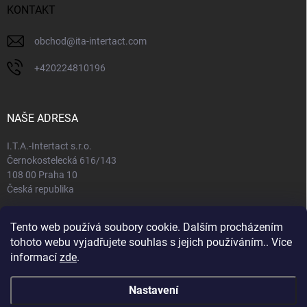
KONTAKT
obchod
@
ita-intertact.com
+420224810196
NAŠE ADRESA
I.T.A.-Intertact s.r.o.
Černokostelecká 616/143
108 00 Praha 10
Česká republika
IČO: 65408781
Tento web používá soubory cookie. Dalším procházením
DIČ: CZ65408781
tohoto webu vyjadřujete souhlas s jejich používáním.. Více
informací
zde
.
Nastavení