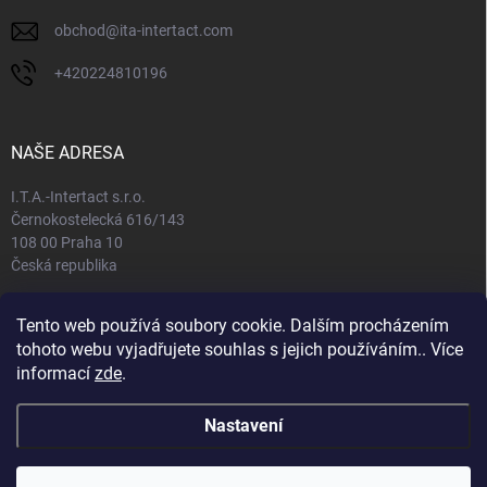
obchod
@
ita-intertact.com
+420224810196
NAŠE ADRESA
I.T.A.-Intertact s.r.o.
Černokostelecká 616/143
108 00 Praha 10
Česká republika
IČO: 65408781
Tento web používá soubory cookie. Dalším procházením
DIČ: CZ65408781
tohoto webu vyjadřujete souhlas s jejich používáním.. Více
informací
zde
.
Nastavení
Copyright 2026
Můj e-shop
. Všechna práva vyhrazena.