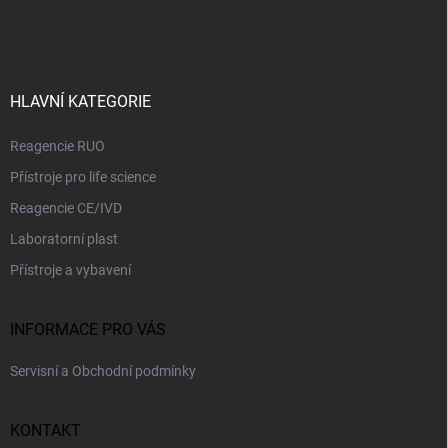
r
á
á
v
n
p
k
í
a
y
t
v
ý
í
HLAVNÍ KATEGORIE
p
i
Reagencie RUO
s
u
Přístroje pro life science
Reagencie CE/IVD
Laboratorní plast
Přístroje a vybavení
INFORMACE PRO VÁS
Servisní a Obchodní podmínky
KONTAKT