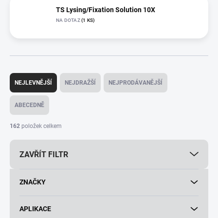
TS Lysing/Fixation Solution 10X
NA DOTAZ
(1 KS)
Ř
a
NEJLEVNĚJŠÍ
NEJDRAŽŠÍ
NEJPRODÁVANĚJŠÍ
z
e
ABECEDNĚ
n
í
162
položek celkem
p
r
ZAVŘÍT FILTR
o
d
u
ZNAČKY
k
t
ů
APLIKACE