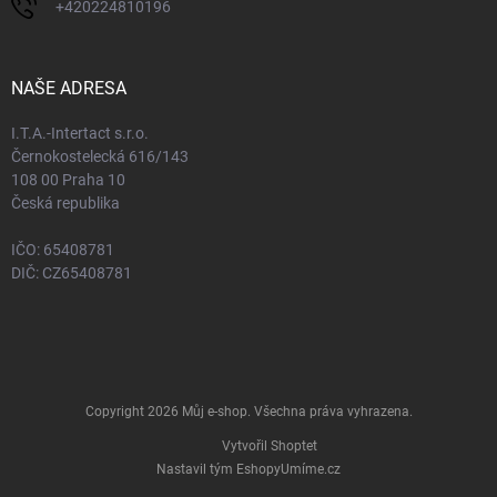
+420224810196
NAŠE ADRESA
I.T.A.-Intertact s.r.o.
Černokostelecká 616/143
108 00 Praha 10
Česká republika
IČO: 65408781
DIČ: CZ65408781
Copyright 2026
Můj e-shop
. Všechna práva vyhrazena.
Vytvořil Shoptet
Nastavil tým EshopyUmíme.cz