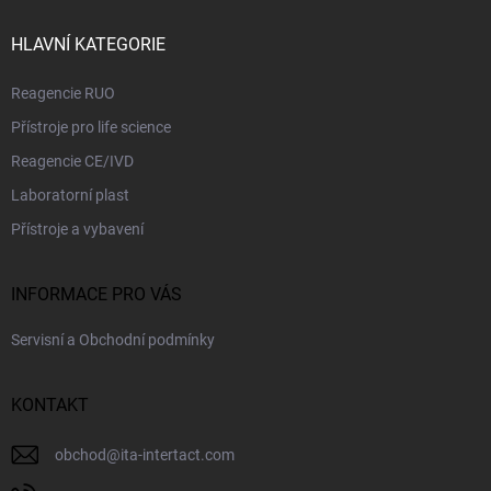
t
v
ý
í
HLAVNÍ KATEGORIE
p
i
Reagencie RUO
s
u
Přístroje pro life science
Reagencie CE/IVD
Laboratorní plast
Přístroje a vybavení
INFORMACE PRO VÁS
Servisní a Obchodní podmínky
KONTAKT
obchod
@
ita-intertact.com