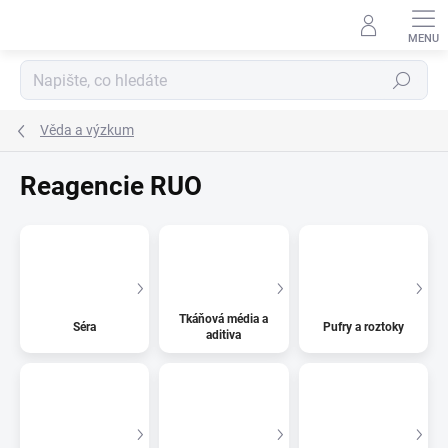
Přejít
na
obsah
Hledat
Věda a výzkum
Reagencie RUO
Tkáňová média a
Séra
Pufry a roztoky
aditiva