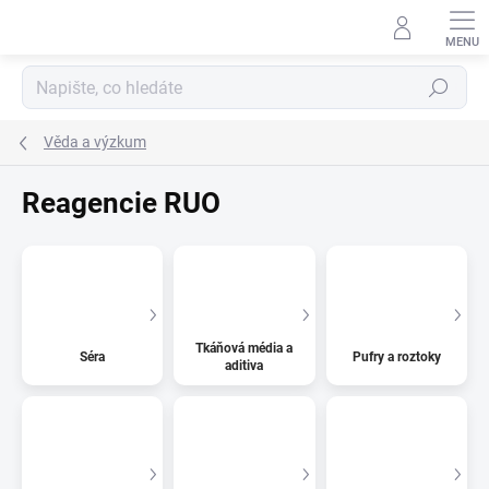
Přejít
na
obsah
Hledat
Věda a výzkum
Reagencie RUO
Tkáňová média a
Séra
Pufry a roztoky
aditiva