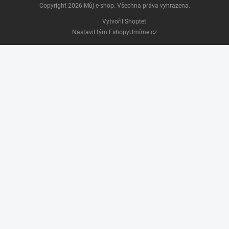
Copyright 2026
Můj e-shop
. Všechna práva vyhrazena.
Vytvořil Shoptet
Nastavil tým EshopyUmíme.cz