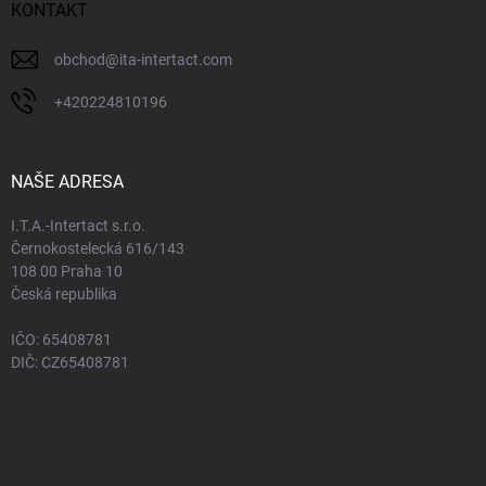
KONTAKT
obchod
@
ita-intertact.com
+420224810196
NAŠE ADRESA
I.T.A.-Intertact s.r.o.
Černokostelecká 616/143
108 00 Praha 10
Česká republika
IČO: 65408781
DIČ: CZ65408781