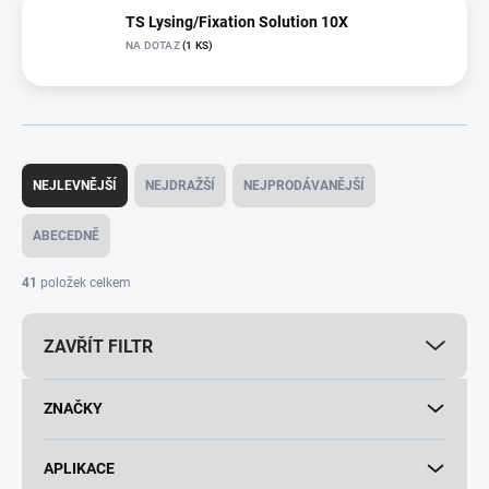
TS Lysing/Fixation Solution 10X
NA DOTAZ
(1 KS)
Ř
a
NEJLEVNĚJŠÍ
NEJDRAŽŠÍ
NEJPRODÁVANĚJŠÍ
z
e
ABECEDNĚ
n
í
41
položek celkem
p
r
ZAVŘÍT FILTR
o
d
u
ZNAČKY
k
t
ů
APLIKACE