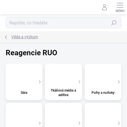
Přejít
na
obsah
Hledat
Věda a výzkum
Reagencie RUO
Tkáňová média a
Séra
Pufry a roztoky
aditiva