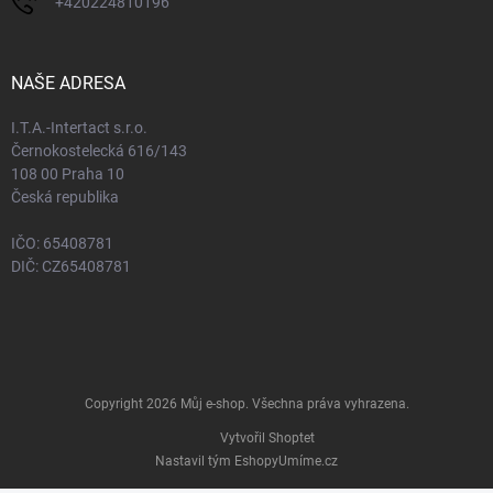
+420224810196
NAŠE ADRESA
I.T.A.-Intertact s.r.o.
Černokostelecká 616/143
108 00 Praha 10
Česká republika
IČO: 65408781
DIČ: CZ65408781
Copyright 2026
Můj e-shop
. Všechna práva vyhrazena.
Vytvořil Shoptet
Nastavil tým EshopyUmíme.cz