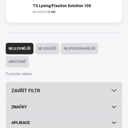
TS Lysing/Fixation Solution 10X
NA DOTAZ
(1 KS)
Ř
a
NEJLEVNĚJŠÍ
NEJDRAŽŠÍ
NEJPRODÁVANĚJŠÍ
z
e
ABECEDNĚ
n
í
7
položek celkem
p
r
ZAVŘÍT FILTR
o
d
u
ZNAČKY
k
t
ů
APLIKACE