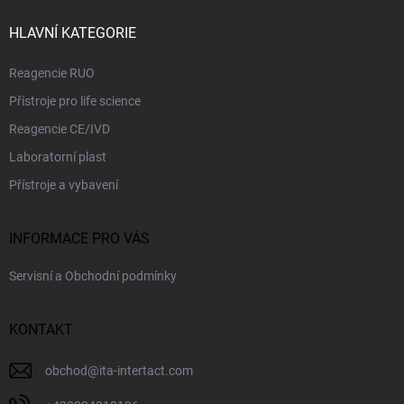
r
t
v
í
HLAVNÍ KATEGORIE
k
y
Reagencie RUO
v
ý
Přístroje pro life science
p
i
Reagencie CE/IVD
s
Laboratorní plast
u
Přístroje a vybavení
INFORMACE PRO VÁS
Servisní a Obchodní podmínky
KONTAKT
obchod
@
ita-intertact.com