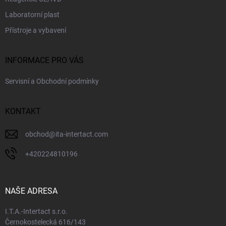
s
Laboratorní plast
u
Přístroje a vybavení
INFORMACE PRO VÁS
Servisní a Obchodní podmínky
KONTAKT
obchod
@
ita-intertact.com
+420224810196
NAŠE ADRESA
I.T.A.-Intertact s.r.o.
Černokostelecká 616/143