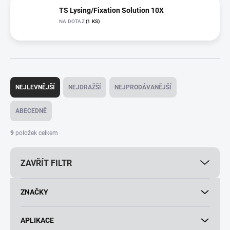
TS Lysing/Fixation Solution 10X
NA DOTAZ
(1 KS)
Ř
a
NEJLEVNĚJŠÍ
NEJDRAŽŠÍ
NEJPRODÁVANĚJŠÍ
z
e
ABECEDNĚ
n
í
9
položek celkem
p
r
ZAVŘÍT FILTR
o
d
u
ZNAČKY
k
t
ů
APLIKACE