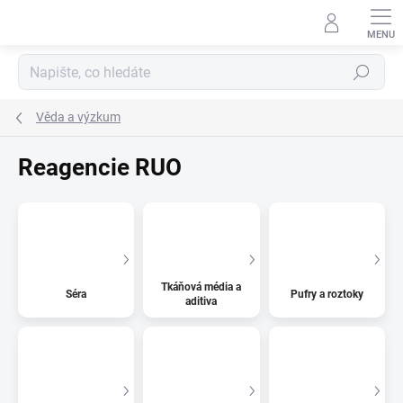
Přejít
na
obsah
Hledat
Věda a výzkum
Reagencie RUO
Tkáňová média a
Séra
Pufry a roztoky
aditiva