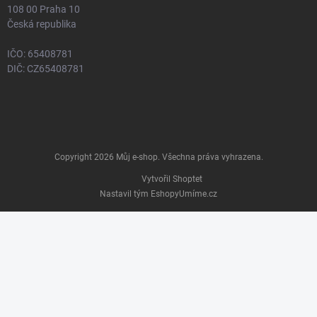
108 00 Praha 10
Česká republika
IČO: 65408781
DIČ: CZ65408781
Copyright 2026
Můj e-shop
. Všechna práva vyhrazena.
Vytvořil Shoptet
Nastavil tým EshopyUmíme.cz