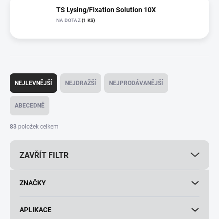
TS Lysing/Fixation Solution 10X
NA DOTAZ
(1 KS)
Ř
a
NEJLEVNĚJŠÍ
NEJDRAŽŠÍ
NEJPRODÁVANĚJŠÍ
z
e
ABECEDNĚ
n
í
83
položek celkem
p
r
ZAVŘÍT FILTR
o
d
u
ZNAČKY
k
t
ů
APLIKACE