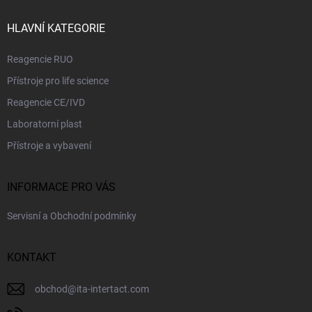
t
v
ý
í
HLAVNÍ KATEGORIE
p
i
Reagencie RUO
s
u
Přístroje pro life science
Reagencie CE/IVD
Laboratorní plast
Přístroje a vybavení
INFORMACE PRO VÁS
Servisní a Obchodní podmínky
KONTAKT
obchod
@
ita-intertact.com