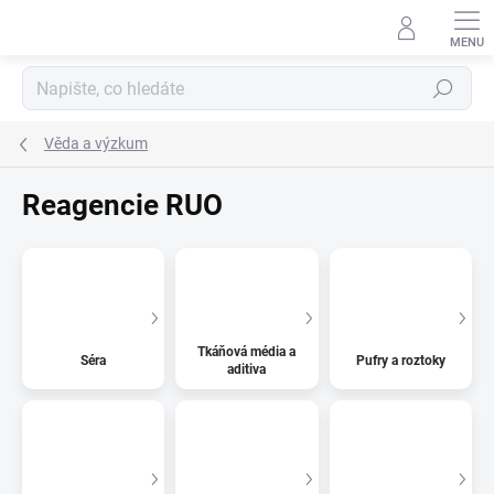
Přejít
na
obsah
Hledat
Věda a výzkum
Reagencie RUO
Tkáňová média a
Séra
Pufry a roztoky
aditiva