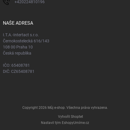
+420224810196
NAŠE ADRESA
I.T.A.-Intertact s.r.o.
Černokostelecká 616/143
108 00 Praha 10
Česká republika
IČO: 65408781
DIČ: CZ65408781
Copyright 2026
Můj e-shop
. Všechna práva vyhrazena.
Vytvořil Shoptet
Nastavil tým EshopyUmíme.cz