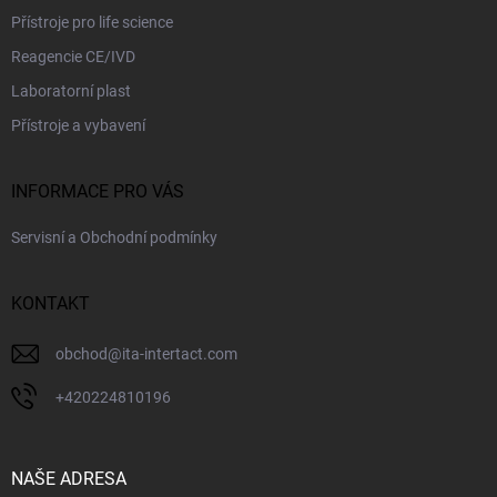
ý
Přístroje pro life science
p
i
Reagencie CE/IVD
s
Laboratorní plast
u
Přístroje a vybavení
INFORMACE PRO VÁS
Servisní a Obchodní podmínky
KONTAKT
obchod
@
ita-intertact.com
+420224810196
NAŠE ADRESA