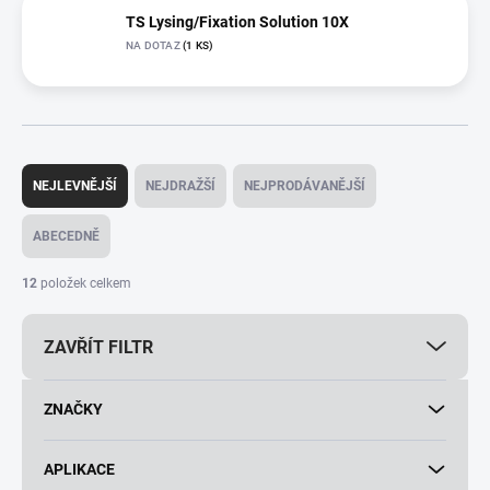
TS Lysing/Fixation Solution 10X
NA DOTAZ
(1 KS)
Ř
a
NEJLEVNĚJŠÍ
NEJDRAŽŠÍ
NEJPRODÁVANĚJŠÍ
z
e
ABECEDNĚ
n
í
12
položek celkem
p
r
ZAVŘÍT FILTR
o
d
u
ZNAČKY
k
t
ů
APLIKACE