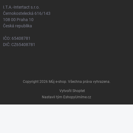
I.T.A.-Intertact s.r.o.
Černokostelecká 616/143
108 00 Praha 10
Česká republika
IČO: 65408781
DIČ: CZ65408781
Copyright 2026
Můj e-shop
. Všechna práva vyhrazena.
Vytvořil Shoptet
Nastavil tým EshopyUmíme.cz