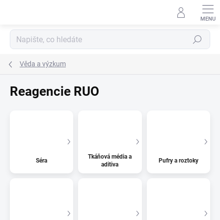
Přejít
na
obsah
Hledat
Věda a výzkum
Reagencie RUO
Tkáňová média a
Séra
Pufry a roztoky
aditiva