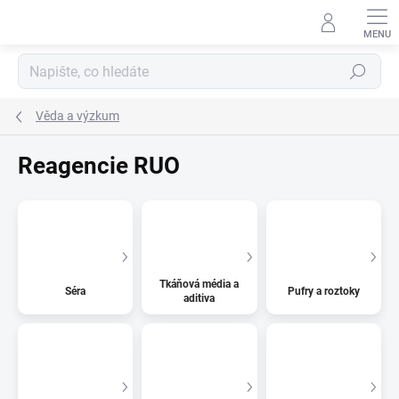
Přejít
na
obsah
Hledat
Věda a výzkum
Reagencie RUO
Tkáňová média a
Séra
Pufry a roztoky
aditiva