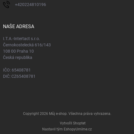
+420224810196
NAŠE ADRESA
I.T.A.-Intertact s.r.o.
Černokostelecká 616/143
108 00 Praha 10
Česká republika
IČO: 65408781
DIČ: CZ65408781
Copyright 2026
Můj e-shop
. Všechna práva vyhrazena.
Vytvořil Shoptet
Nastavil tým EshopyUmíme.cz