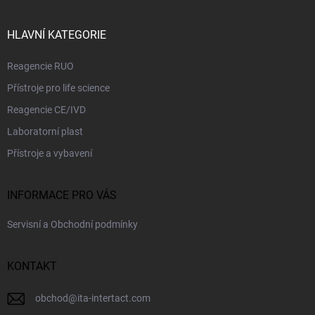
p
a
r
t
v
í
HLAVNÍ KATEGORIE
k
y
Reagencie RUO
v
ý
Přístroje pro life science
p
i
Reagencie CE/IVD
s
Laboratorní plast
u
Přístroje a vybavení
INFORMACE PRO VÁS
Servisní a Obchodní podmínky
KONTAKT
obchod
@
ita-intertact.com