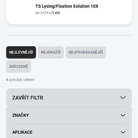
TS Lysing/Fixation Solution 10X
NA DOTAZ
(1 KS)
Ř
a
NEJLEVNĚJŠÍ
NEJDRAŽŠÍ
NEJPRODÁVANĚJŠÍ
z
e
ABECEDNĚ
n
í
6
položek celkem
p
r
ZAVŘÍT FILTR
o
d
u
ZNAČKY
k
t
ů
APLIKACE