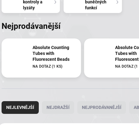
kontroly a
buněčných
lyzáty
funkcí
Nejprodávanější
Absolute Counting
Absolute Co
Tubes with
Tubes with
Fluorescent Beads
Fluorescent
NA DOTAZ
(1 KS)
NA DOTAZ
(1
Ř
a
NEJLEVNĚJŠÍ
NEJDRAŽŠÍ
NEJPRODÁVANĚJŠÍ
A
z
e
n
V
í
ý
MO45RA-25
MO45