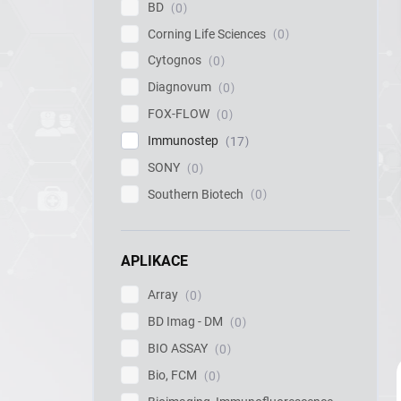
í
BD
0
p
Corning Life Sciences
0
a
Cytognos
0
n
e
Diagnovum
0
l
FOX-FLOW
0
Immunostep
17
SONY
0
Southern Biotech
0
APLIKACE
Array
0
BD Imag - DM
0
BIO ASSAY
0
Bio, FCM
0