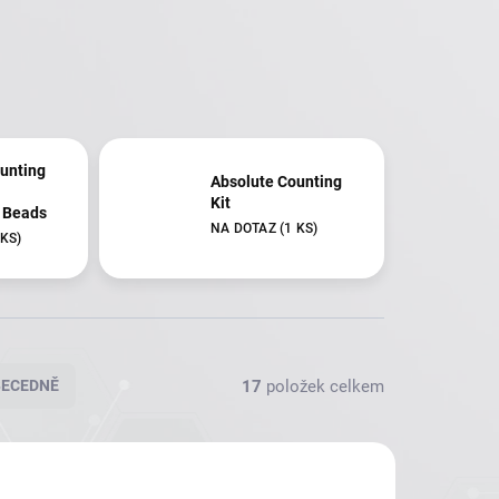
unting
Absolute Counting
Kit
 Beads
NA DOTAZ
(1 KS)
 KS)
17
položek celkem
BECEDNĚ
RA-100
MO45RB-25