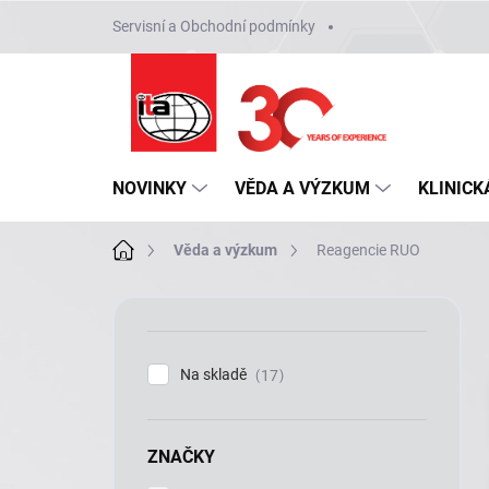
Přejít
Servisní a Obchodní podmínky
na
obsah
NOVINKY
VĚDA A VÝZKUM
KLINICK
Domů
Věda a výzkum
Reagencie RUO
P
o
s
t
Na skladě
17
r
a
n
ZNAČKY
n