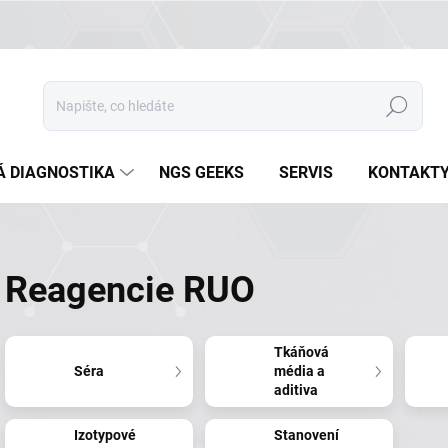
Hledat
Á DIAGNOSTIKA
NGS GEEKS
SERVIS
KONTAKT
Reagencie RUO
Tkáňová
Séra
média a
aditiva
Izotypové
Stanovení