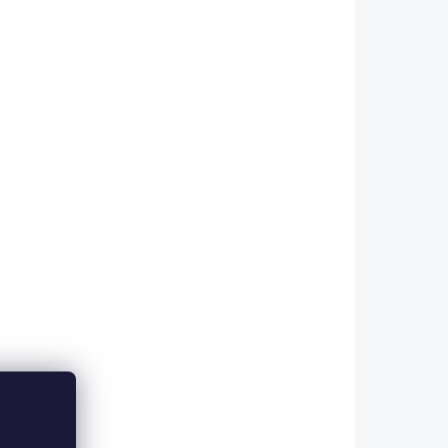
RF-100
MO45RF-500
A DOTAZ
NA DOTAZ
(>5 KS)
(>5 KS)
Anti-Mouse-
C
B220/CD45R-FITC
etail
Detail