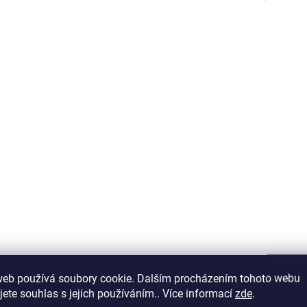
MO45RF-25
MO45
NA DOTAZ
N
(>5 KS)
Anti-Mouse-
Anti-Mouse-
B220/CD45R-FITC
B220/CD45R-FIT
Detail
D
web používá soubory cookie. Dalším procházením tohoto webu
jete souhlas s jejich používáním.. Více informací
zde
.