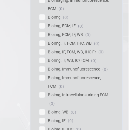
Bioimaging, Immunofluorescence,
FCM
0
BioImg
0
Bioimg, FCM, IF
0
Bioimg, FCM, IF, WB
0
BioImg, IF, FCM, IHC, WB
0
Bioimg, IF, FCM, WB, IHC Fr
0
BioImg, IF, WB, IC/FCM
0
Bioimg, Immunofluorescence
0
Bioimg, Immunofluorescence,
FCM
0
Bioimg, Intracellular staining FCM
0
BioImg, WB
0
Bioimg, IF
0
Bioimg, IF, IHC
0