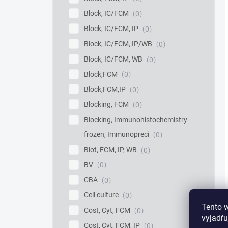
Block, IC/FCM
0
Block, IC/FCM, IP
0
Block, IC/FCM, IP/WB
0
Block, IC/FCM, WB
0
Block,FCM
0
Block,FCM,IP
0
Blocking, FCM
0
Blocking, Immunohistochemistry-
frozen, Immunopreci
0
Blot, FCM, IP, WB
0
BV
0
CBA
0
Cell culture
0
Tento 
Cost, Cyt, FCM
0
vyjadřu
Cost, Cyt, FCM, IP
0