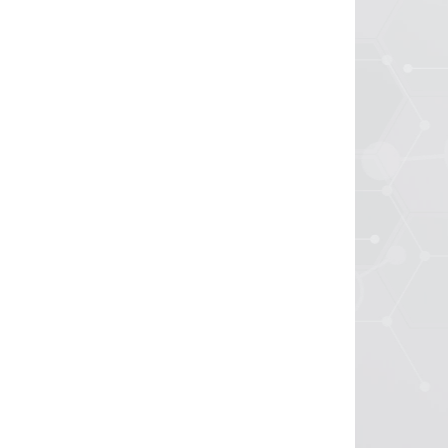
A DOTAZ
NA DOTAZ
(>5 KS)
(>5 KS)
Anti-Mouse-
C
B220/CD45R-Biotin
etail
Detail
CFB-25
MO45RCFB-100