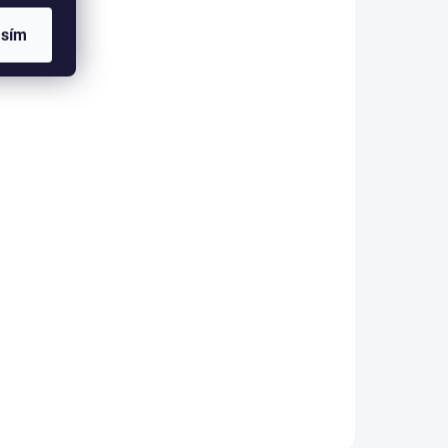
PE-100
MO45RPP-25
asím
A DOTAZ
NA DOTAZ
(>5 KS)
(>5 KS)
Anti-Mouse-
B220/CD45R-PerCP
etail
Detail