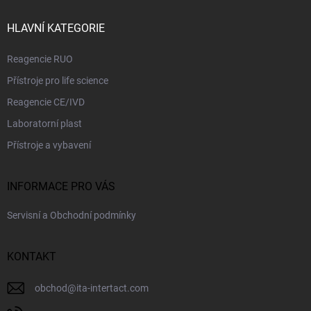
t
v
ý
í
HLAVNÍ KATEGORIE
p
i
Reagencie RUO
s
u
Přístroje pro life science
Reagencie CE/IVD
Laboratorní plast
Přístroje a vybavení
INFORMACE PRO VÁS
Servisní a Obchodní podmínky
KONTAKT
obchod
@
ita-intertact.com