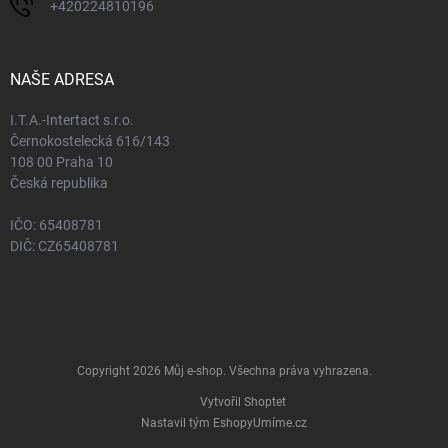
+420224810196
NAŠE ADRESA
I.T.A.-Intertact s.r.o.
Černokostelecká 616/143
108 00 Praha 10
Česká republika
IČO: 65408781
DIČ: CZ65408781
Copyright 2026
Můj e-shop
. Všechna práva vyhrazena.
Vytvořil Shoptet
Nastavil tým EshopyUmíme.cz