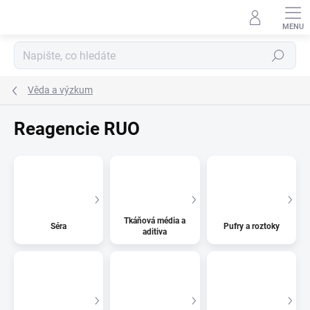
Přejít
na
obsah
Hledat
Věda a výzkum
Reagencie RUO
Tkáňová média a
Séra
Pufry a roztoky
aditiva