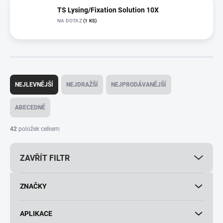
TS Lysing/Fixation Solution 10X
NA DOTAZ
(1 KS)
Ř
a
NEJLEVNĚJŠÍ
NEJDRAŽŠÍ
NEJPRODÁVANĚJŠÍ
z
e
ABECEDNĚ
n
í
42
položek celkem
p
r
ZAVŘÍT FILTR
o
d
u
ZNAČKY
k
t
ů
APLIKACE