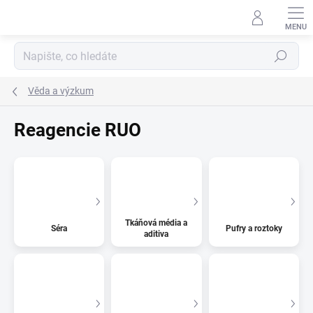
Přejít
na
obsah
Hledat
Věda a výzkum
Reagencie RUO
Tkáňová média a
Séra
Pufry a roztoky
aditiva