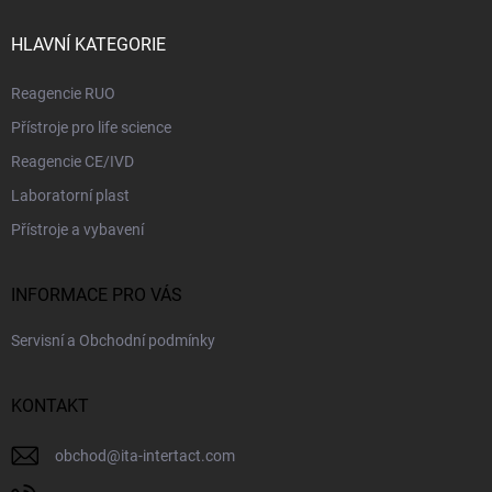
t
v
ý
í
HLAVNÍ KATEGORIE
p
i
Reagencie RUO
s
u
Přístroje pro life science
Reagencie CE/IVD
Laboratorní plast
Přístroje a vybavení
INFORMACE PRO VÁS
Servisní a Obchodní podmínky
KONTAKT
obchod
@
ita-intertact.com