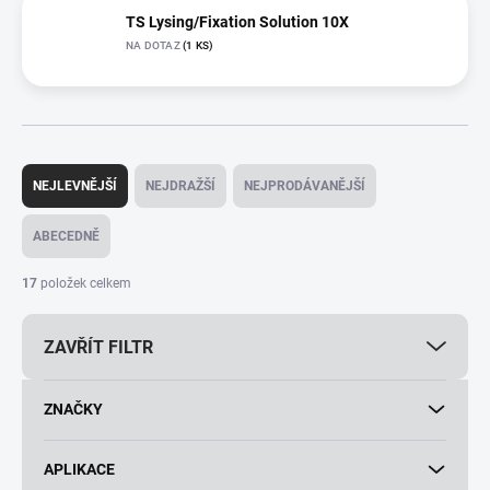
TS Lysing/Fixation Solution 10X
NA DOTAZ
(1 KS)
Ř
a
NEJLEVNĚJŠÍ
NEJDRAŽŠÍ
NEJPRODÁVANĚJŠÍ
z
e
ABECEDNĚ
n
í
17
položek celkem
p
r
ZAVŘÍT FILTR
o
d
u
ZNAČKY
k
t
ů
APLIKACE