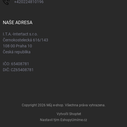
+420224810196
NAŠE ADRESA
I.T.A.-Intertact s.r.o.
Černokostelecká 616/143
108 00 Praha 10
Česká republika
IČO: 65408781
DIČ: CZ65408781
Copyright 2026
Můj e-shop
. Všechna práva vyhrazena.
Vytvořil Shoptet
Nastavil tým EshopyUmíme.cz