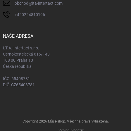
obchod
@
ita-intertact.com
+420224810196
NAŠE ADRESA
I.T.A.-Intertact s.r.o.
Černokostelecká 616/143
108 00 Praha 10
Česká republika
IČO: 65408781
DIČ: CZ65408781
Copyright 2026
Můj e-shop
. Všechna práva vyhrazena.
Vytvořil Shoptet