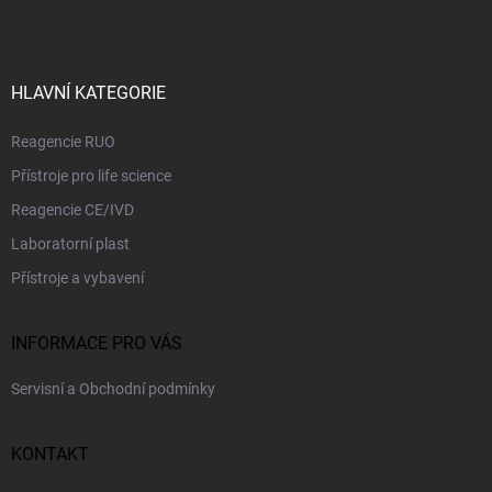
v
n
p
k
í
a
y
t
v
ý
í
HLAVNÍ KATEGORIE
p
i
Reagencie RUO
s
u
Přístroje pro life science
Reagencie CE/IVD
Laboratorní plast
Přístroje a vybavení
INFORMACE PRO VÁS
Servisní a Obchodní podmínky
KONTAKT