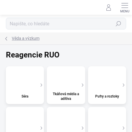
Přejít
na
obsah
Hledat
Věda a výzkum
Reagencie RUO
Tkáňová média a
Séra
Pufry a roztoky
aditiva