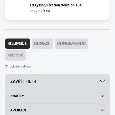
TS Lysing/Fixation Solution 10X
NA DOTAZ
(1 KS)
Ř
a
NEJLEVNĚJŠÍ
NEJDRAŽŠÍ
NEJPRODÁVANĚJŠÍ
z
e
ABECEDNĚ
n
í
31
položek celkem
p
r
ZAVŘÍT FILTR
o
d
u
ZNAČKY
k
t
ů
APLIKACE